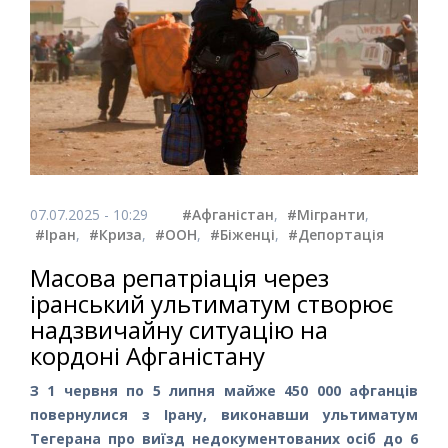
07.07.2025 - 10:29
#Афганістан
,
#Мігранти
,
#Іран
,
#Криза
,
#ООН
,
#Біженці
,
#Депортація
Масова репатріація через
іранський ультиматум створює
надзвичайну ситуацію на
кордоні Афганістану
З 1 червня по 5 липня майже 450 000 афганців
повернулися з Ірану, виконавши ультиматум
Тегерана про виїзд недокументованих осіб до 6