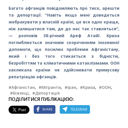
Багато афганців повідомляють про тиск, арешти
та депортації. "Навіть якщо мені доведеться
жебракувати у власній країні, це все одно краще,
ніж залишатися там, де до нас так ставляться",
— розповів 38-річний Ареф Атайї. Криза
поглиблюється значним скороченням іноземної
допомоги, що посилює проблеми Афганістану,
який і без того стикається з бідністю,
безробіттям та кліматичними катаклізмами. ООН
закликала країни не здійснювати примусову
репатріацію афганців.
#Афганістан
,
#Мігранти
,
#Іран
,
#Криза
,
#ООН
,
#Біженці
,
#Депортація
ПОДІЛИТИСЯ ПУБЛІКАЦІЄЮ:
SHARE
TELEGRAM