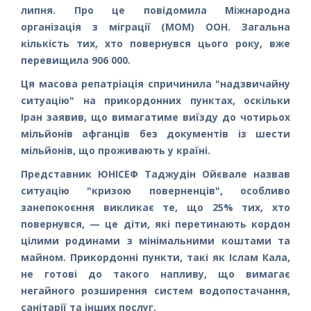
липня. Про це повідомила Міжнародна
організація з міграції (МОМ) ООН. Загальна
кількість тих, хто повернувся цього року, вже
перевищила 906 000.
Ця масова репатріація спричинила "надзвичайну
ситуацію" на прикордонних пунктах, оскільки
Іран заявив, що вимагатиме виїзду до чотирьох
мільйонів афганців без документів із шести
мільйонів, що проживають у країні.
Представник ЮНІСЕФ Таджудін Ойєвале назвав
ситуацію "кризою поверненців", особливо
занепокоєння викликає те, що 25% тих, хто
повернувся, — це діти, які перетинають кордон
цілими родинами з мінімальними коштами та
майном. Прикордонні пункти, такі як Іслам Кала,
не готові до такого напливу, що вимагає
негайного розширення систем водопостачання,
санітарії та інших послуг.