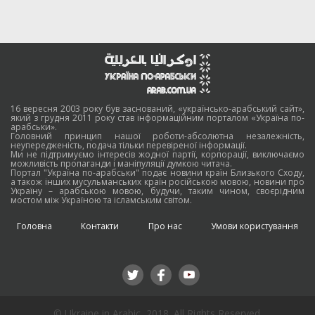
16 вересня 2003 року був заснований, «українсько-арабський сайт»,
який з грудня 2011 року став інформаційним порталом «Україна по-
арабськи».
Головний принцип нашої роботи-абсолютна незалежність,
неупередженість, подача тільки перевіреної інформації.
Ми не підтримуємо інтересів жодної партії, корпорації, виключаємо
можливість пропаганди і маніпуляції думкою читача.
Портал "Україна по-арабськи" подає новини країн Близького Сходу,
а також інших мусульманських країн російською мовою, новини про
Україну – арабською мовою, будучи, таким чином, своєрідним
мостом між Україною та ісламським світом.
Головна
Контакти
Про нас
Умови користування
© Ukraine in Arabic, 2018. All Rights Reserved.