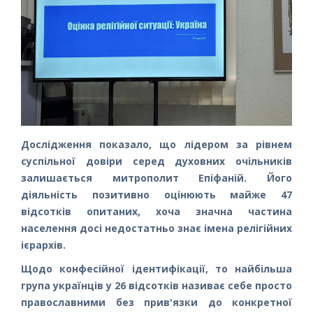
Дослідження показало, що лідером за рівнем
суспільної довіри серед духовних очільників
залишається митрополит Епіфаній. Його
діяльність позитивно оцінюють майже 47
відсотків опитаних, хоча значна частина
населення досі недостатньо знає імена релігійних
ієрархів.
Щодо конфесійної ідентифікації, то найбільша
група українців у 26 відсотків називає себе просто
православними без прив'язки до конкретної