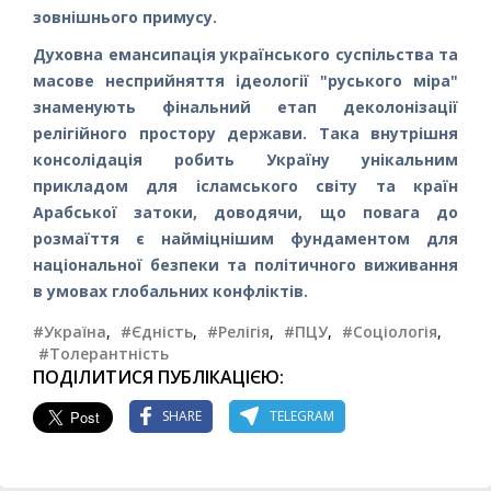
зовнішнього примусу.
Духовна емансипація українського суспільства та
масове несприйняття ідеології "руського міра"
знаменують фінальний етап деколонізації
релігійного простору держави. Така внутрішня
консолідація робить Україну унікальним
прикладом для ісламського світу та країн
Арабської затоки, доводячи, що повага до
розмаїття є найміцнішим фундаментом для
національної безпеки та політичного виживання
в умовах глобальних конфліктів.
#Україна
,
#Єдність
,
#Релігія
,
#ПЦУ
,
#Соціологія
,
#Толерантність
ПОДІЛИТИСЯ ПУБЛІКАЦІЄЮ:
SHARE
TELEGRAM