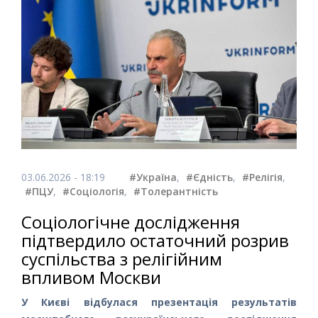
03.06.2026 - 18:19
#Україна
,
#Єдність
,
#Релігія
,
#ПЦУ
,
#Соціологія
,
#Толерантність
Соціологічне дослідження
підтвердило остаточний розрив
суспільства з релігійним
впливом Москви
У Києві відбулася презентація результатів