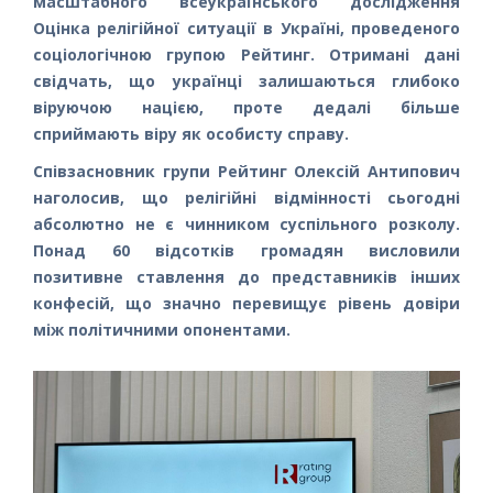
масштабного всеукраїнського дослідження
Оцінка релігійної ситуації в Україні, проведеного
соціологічною групою Рейтинг. Отримані дані
свідчать, що українці залишаються глибоко
віруючою нацією, проте дедалі більше
сприймають віру як особисту справу.
Співзасновник групи Рейтинг Олексій Антипович
наголосив, що релігійні відмінності сьогодні
абсолютно не є чинником суспільного розколу.
Понад 60 відсотків громадян висловили
позитивне ставлення до представників інших
конфесій, що значно перевищує рівень довіри
між політичними опонентами.