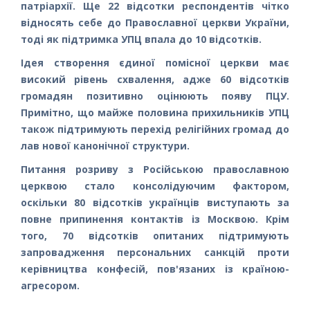
патріархії. Ще 22 відсотки респондентів чітко
відносять себе до Православної церкви України,
тоді як підтримка УПЦ впала до 10 відсотків.
Ідея створення єдиної помісної церкви має
високий рівень схвалення, адже 60 відсотків
громадян позитивно оцінюють появу ПЦУ.
Примітно, що майже половина прихильників УПЦ
також підтримують перехід релігійних громад до
лав нової канонічної структури.
Питання розриву з Російською православною
церквою стало консолідуючим фактором,
оскільки 80 відсотків українців виступають за
повне припинення контактів із Москвою. Крім
того, 70 відсотків опитаних підтримують
запровадження персональних санкцій проти
керівництва конфесій, пов'язаних із країною-
агресором.