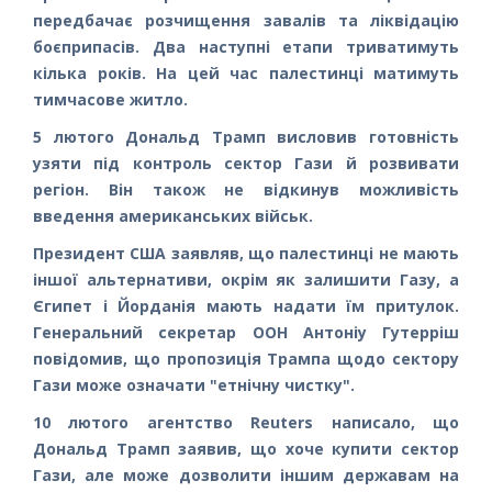
передбачає розчищення завалів та ліквідацію
боєприпасів. Два наступні етапи триватимуть
кілька років. На цей час палестинці матимуть
тимчасове житло.
5 лютого Дональд Трамп висловив готовність
узяти під контроль сектор Гази й розвивати
регіон. Він також не відкинув можливість
введення американських військ.
Президент США заявляв, що палестинці не мають
іншої альтернативи, окрім як залишити Газу, а
Єгипет і Йорданія мають надати їм притулок.
Генеральний секретар ООН Антоніу Гутерріш
повідомив, що пропозиція Трампа щодо сектору
Гази може означати "етнічну чистку".
10 лютого агентство Reuters написало, що
Дональд Трамп заявив, що хоче купити сектор
Гази, але може дозволити іншим державам на