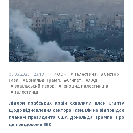
05.03.2025 - 23:13
#ООН
,
#Палестина
,
#Сектор
Газа
,
#Дональд Трамп
,
#Єгипет
,
#ЛАД
,
#Ізраїльський терор
,
#Геноцид палестинців
,
#Палестинці
Лідери арабських країн схвалили план Єгипту
щодо відновлення сектора Гази. Він не відповідає
планам президента США Дональда Трампа. Про
це повідомляє BBC.