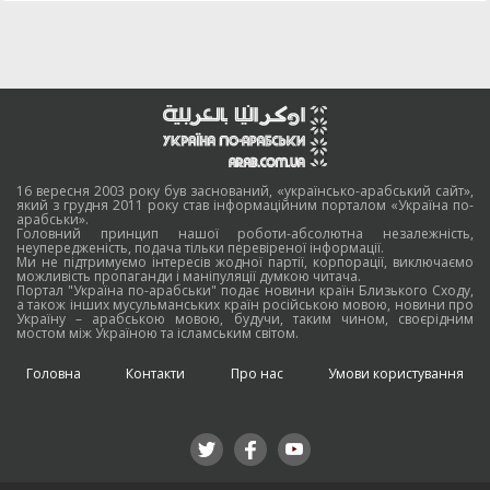
16 вересня 2003 року був заснований, «українсько-арабський сайт»,
який з грудня 2011 року став інформаційним порталом «Україна по-
арабськи».
Головний принцип нашої роботи-абсолютна незалежність,
неупередженість, подача тільки перевіреної інформації.
Ми не підтримуємо інтересів жодної партії, корпорації, виключаємо
можливість пропаганди і маніпуляції думкою читача.
Портал "Україна по-арабськи" подає новини країн Близького Сходу,
а також інших мусульманських країн російською мовою, новини про
Україну – арабською мовою, будучи, таким чином, своєрідним
мостом між Україною та ісламським світом.
Головна
Контакти
Про нас
Умови користування