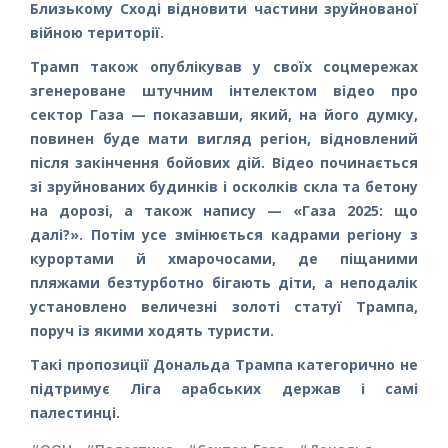
Близькому Сході відновити частини зруйнованої
війною території.
Трамп також опублікував у своїх соцмережах
згенероване штучним інтелектом відео про
сектор Газа — показавши, який, на його думку,
повинен буде мати вигляд регіон, відновлений
після закінчення бойових дій. Відео починається
зі зруйнованих будинків і осколків скла та бетону
на дорозі, а також напису — «Газа 2025: що
далі?». Потім усе змінюється кадрами регіону з
курортами й хмарочосами, де піщаними
пляжами безтурботно бігають діти, а неподалік
установлено величезні золоті статуї Трампа,
поруч із якими ходять туристи.
Такі пропозиції Дональда Трампа категорично не
підтримує Ліга арабських держав і самі
палестинці.