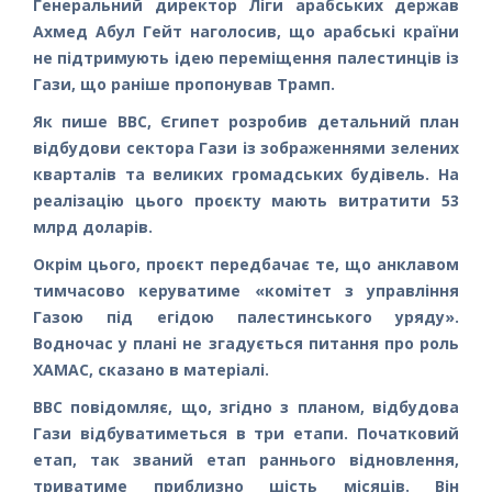
Генеральний директор Ліги арабських держав
Ахмед Абул Гейт наголосив, що арабські країни
не підтримують ідею переміщення палестинців із
Гази, що раніше пропонував Трамп.
Як пише BBC, Єгипет розробив детальний план
відбудови сектора Гази із зображеннями зелених
кварталів та великих громадських будівель. На
реалізацію цього проєкту мають витратити 53
млрд доларів.
Окрім цього, проєкт передбачає те, що анклавом
тимчасово керуватиме «комітет з управління
Газою під егідою палестинського уряду».
Водночас у плані не згадується питання про роль
ХАМАС, сказано в матеріалі.
BBC повідомляє, що, згідно з планом, відбудова
Гази відбуватиметься в три етапи. Початковий
етап, так званий етап раннього відновлення,
триватиме приблизно шість місяців. Він