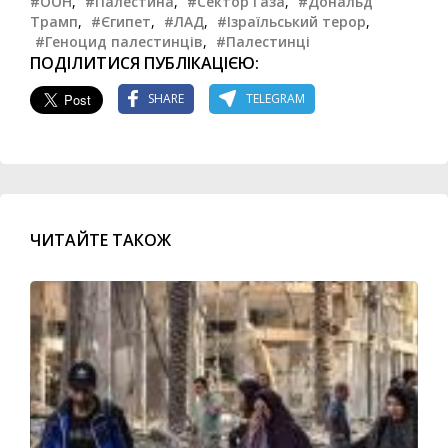
#ООН
,
#Палестина
,
#Сектор Газа
,
#Дональд
Трамп
,
#Єгипет
,
#ЛАД
,
#Ізраїльський терор
,
#Геноцид палестинців
,
#Палестинці
ПОДІЛИТИСЯ ПУБЛІКАЦІЄЮ:
SHARE
TELEGRAM
ЧИТАЙТЕ ТАКОЖ