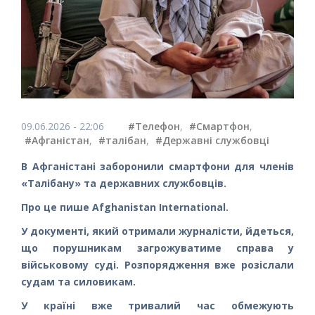
09.06.2026 - 22:06
#Телефон
,
#Смартфон
,
#Афганістан
,
#талібан
,
#Державні службовці
В Афганістані заборонили смартфони для членів
«Талібану» та державних службовців.
Про це пише Afghanistan International.
У документі, який отримали журналісти, йдеться,
що порушникам загрожуватиме справа у
військовому суді. Розпорядження вже розіслали
судам та силовикам.
У країні вже тривалий час обмежують