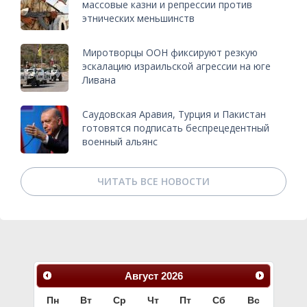
массовые казни и репрессии против
этнических меньшинств
Миротворцы ООН фиксируют резкую
эскалацию израильской агрессии на юге
Ливана
Саудовская Аравия, Турция и Пакистан
готовятся подписать беспрецедентный
военный альянс
ЧИТАТЬ ВСЕ НОВОСТИ
Август
2026
Пн
Вт
Ср
Чт
Пт
Сб
Вс