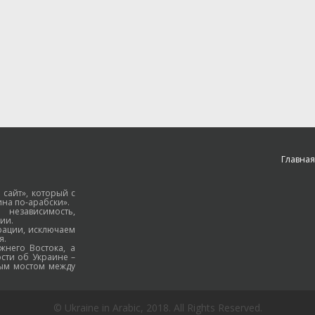
Главная
 сайт», который с
на по-арабски».
езависимость,
ии.
рации, исключаем
я.
жнего Востока, а
ости об Украине –
ным мостом между
© Ukraine in Arabic, 2018. All Rights Reserved.