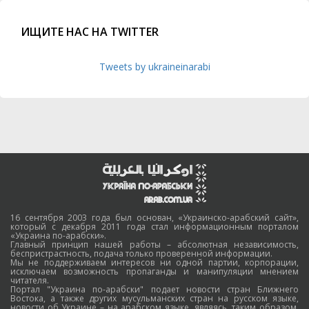
ИЩИТЕ НАС НА TWITTER
Tweets by ukraineinarabi
16 сентября 2003 года был основан, «Украинско-арабский сайт»,
который с декабря 2011 года стал информационным порталом
«Украина по-арабски».
Главный принцип нашей работы – абсолютная независимость,
беспристрастность, подача только проверенной информации.
Мы не поддерживаем интересов ни одной партии, корпорации,
исключаем возможность пропаганды и манипуляции мнением
читателя.
Портал "Украина по-арабски" подает новости стран Ближнего
Востока, а также других мусульманских стран на русском языке,
новости об Украине – на арабском языке, являясь, таким образом,