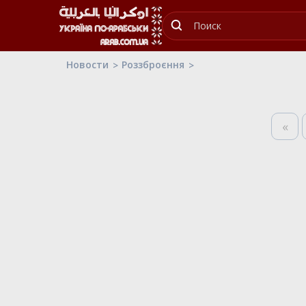
Новости
Роззброєння
«