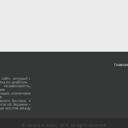
Главная
 сайт», который с
на по-арабски».
езависимость,
ии.
рации, исключаем
я.
жнего Востока, а
ости об Украине –
ным мостом между
© Ukraine in Arabic, 2018. All Rights Reserved.