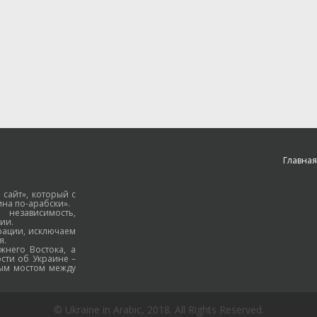
Главная
 сайт», который с
на по-арабски».
езависимость,
ии.
рации, исключаем
я.
жнего Востока, а
ости об Украине –
ным мостом между
© Ukraine in Arabic, 2018. All Rights Reserved.