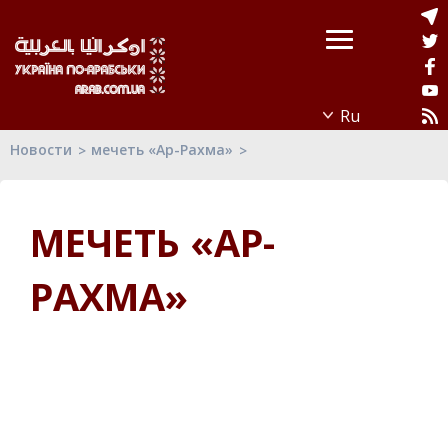
Новости
мечеть «Ар-Рахма»
МЕЧЕТЬ «АР-
РАХМА»