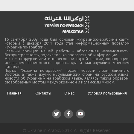
16 сентября 2003 года был основан, «Украинско-арабский сайт»,
который с декабря 2011 года стал информационным порталом
«Украина по-арабски».
Главный принцип нашей работы – абсолютная независимость,
беспристрастность, подача только проверенной информации.
Мы не поддерживаем интересов ни одной партии, корпорации,
исключаем возможность пропаганды и манипуляции мнением
читателя.
Портал "Украина по-арабски" подает новости стран Ближнего
Востока, а также других мусульманских стран на русском языке,
новости об Украине – на арабском языке, являясь, таким образом,
своеобразным мостом между Украиной и исламским миром.
Главная
Контакты
О нас
Условия пользования
© Ukraine in Arabic, 2018. All Rights Reserved.