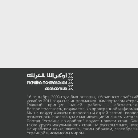
16 сентября 2003 года был основан, «Украинско-арабский
декабря 2011 года стал информационным порталом «Украи
Главный принцип нашей работы – абсолютная н
беспристрастность, подача только проверенной информац
Мы не поддерживаем интересов ни одной партии, корпо
возможность пропаганды и манипуляции мнением читател
Портал "Украина по-арабски" подает новости стран Бли
также других мусульманских стран на русском языке, нов
на арабском языке, являясь, таким образом, своеобраз
Украиной и исламским миром.