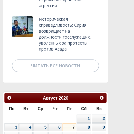
агрессии
Историческая
справедливость: Сирия
возвращает на
должности госслужащих,
уволенных за протесты
против Асада
ЧИТАТЬ ВСЕ НОВОСТИ
Август
2026
Пн
Вт
Ср
Чт
Пт
Сб
Вс
1
2
3
4
5
6
7
8
9