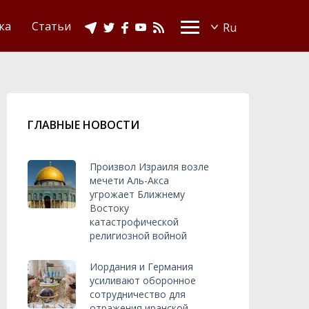
Видео
Ислам в Украине
ка
Статьи
ГЛАВНЫЕ НОВОСТИ
Произвол Израиля возле
мечети Аль-Акса
угрожает Ближнему
Востоку
катастрофической
религиозной войной
Иордания и Германия
усиливают оборонное
сотрудничество для
отражения иранской