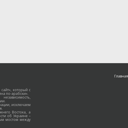
Главная
 сайт», который с
на по-арабски».
езависимость,
ии.
рации, исключаем
я.
жнего Востока, а
ости об Украине –
ным мостом между