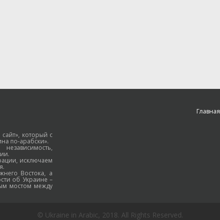
Главная
 сайт», который с
на по-арабски».
езависимость,
ии.
рации, исключаем
я.
жнего Востока, а
ости об Украине –
ным мостом между
© Ukraine in Arabic, 2018. All Rights Reserved.