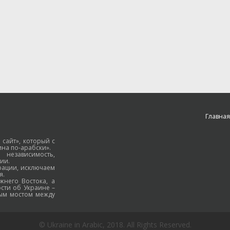
Главная
 сайт», который с
на по-арабски».
езависимость,
ии.
рации, исключаем
я.
жнего Востока, а
ости об Украине –
ным мостом между
© Ukraine in Arabic, 2018. All Rights Reserved.