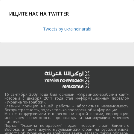
ИЩИТЕ НАС НА TWITTER
Tweets by ukraineinarabi
16 сентября 2003 года был основан, «Украинско-арабский сайт»,
который с декабря 2011 года стал информационным порталом
«Украина по-арабски».
Главный принцип нашей работы – абсолютная независимость,
беспристрастность, подача только проверенной информации.
Мы не поддерживаем интересов ни одной партии, корпорации,
исключаем возможность пропаганды и манипуляции мнением
читателя.
Портал "Украина по-арабски" подает новости стран Ближнего
Востока, а также других мусульманских стран на русском языке,
новости об Украине – на арабском языке, являясь, таким образом,