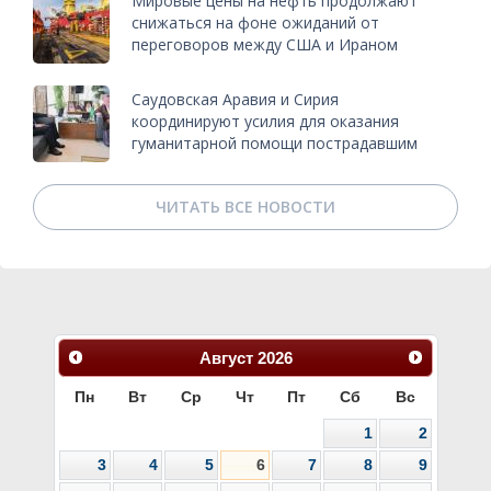
Мировые цены на нефть продолжают
снижаться на фоне ожиданий от
переговоров между США и Ираном
Саудовская Аравия и Сирия
координируют усилия для оказания
гуманитарной помощи пострадавшим
ЧИТАТЬ ВСЕ НОВОСТИ
Август
2026
Пн
Вт
Ср
Чт
Пт
Сб
Вс
1
2
3
4
5
6
7
8
9