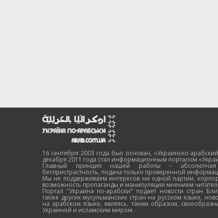
16 сентября 2003 года был основан, «Украинско-арабский
декабря 2011 года стал информационным порталом «Украи
Главный принцип нашей работы – абсолютная н
беспристрастность, подача только проверенной информац
Мы не поддерживаем интересов ни одной партии, корпо
возможность пропаганды и манипуляции мнением читател
Портал "Украина по-арабски" подает новости стран Бли
также других мусульманских стран на русском языке, нов
на арабском языке, являясь, таким образом, своеобраз
Украиной и исламским миром.