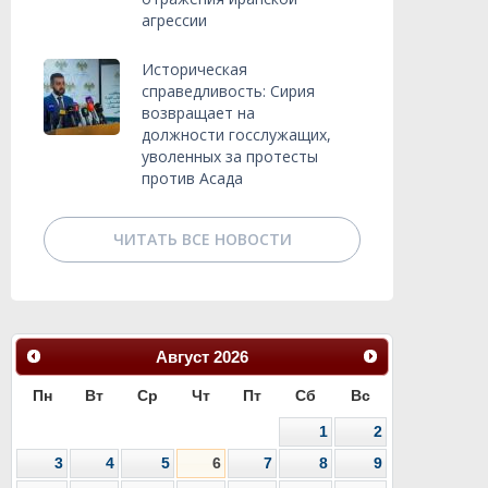
агрессии
Историческая
справедливость: Сирия
возвращает на
должности госслужащих,
уволенных за протесты
против Асада
ЧИТАТЬ ВСЕ НОВОСТИ
Август
2026
Пн
Вт
Ср
Чт
Пт
Сб
Вс
1
2
3
4
5
6
7
8
9