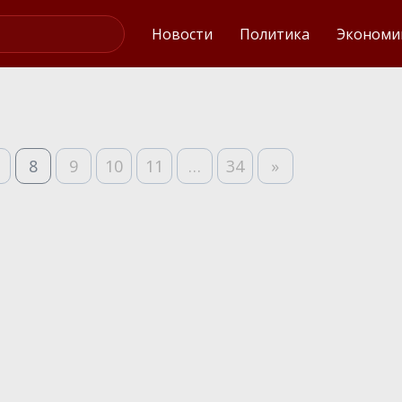
Интервью
Новости
Политика
Экономи
8
9
10
11
…
34
»