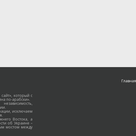
Главная
 сайт», который с
на по-арабски».
езависимость,
ии.
рации, исключаем
я.
жнего Востока, а
ости об Украине –
ным мостом между