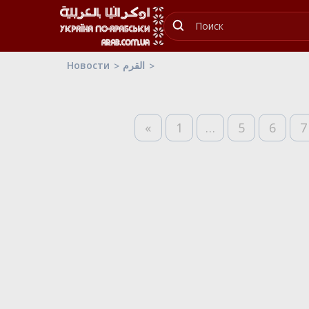
Новости
القرم
«
1
…
5
6
7