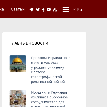
Видео
Ислам в Украине
ка
Статьи
ГЛАВНЫЕ НОВОСТИ
Произвол Израиля возле
мечети Аль-Акса
угрожает Ближнему
Востоку
катастрофической
религиозной войной
Иордания и Германия
усиливают оборонное
сотрудничество для
отражения иранской