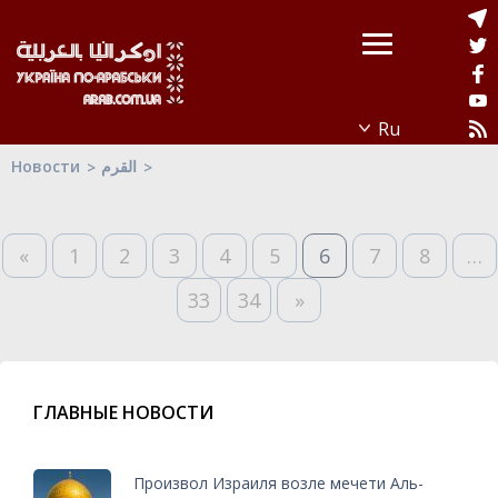
Новости
القرم
«
1
2
3
4
5
6
7
8
…
33
34
»
ГЛАВНЫЕ НОВОСТИ
Произвол Израиля возле мечети Аль-