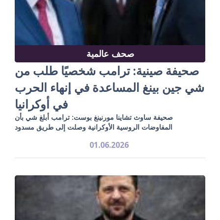
صحف عالمية
صحيفة صينية: ترامب شخصيًا طلب من
شي جين بينغ المساعدة في إنهاء الحرب
في أوكرانيا
صحيفة ساوث تشاينا مورنينغ بوست: ترامب أبلغ شي بأن
المفاوضات الروسية الأوكرانية وصلت إلى طريق مسدود
01.06.2026