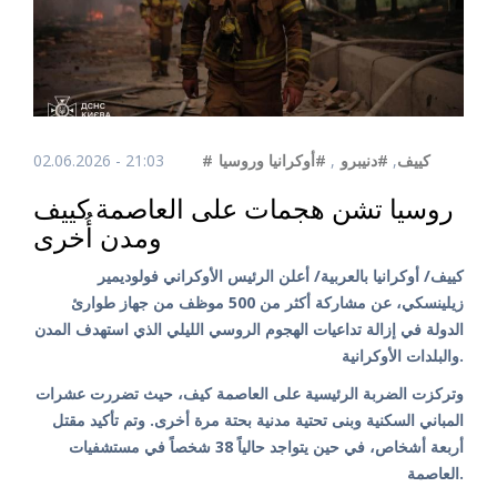
02.06.2026 - 21:03
#أوكرانيا وروسيا
,
#دنيبرو
,
#كييف
روسيا تشن هجمات على العاصمة كييف
ومدن أُخرى
كييف/ أوكرانيا بالعربية/ أعلن الرئيس الأوكراني فولوديمير
زيلينسكي، عن مشاركة أكثر من 500 موظف من جهاز طوارئ
الدولة في إزالة تداعيات الهجوم الروسي الليلي الذي استهدف المدن
والبلدات الأوكرانية.
وتركزت الضربة الرئيسية على العاصمة كيف، حيث تضررت عشرات
المباني السكنية وبنى تحتية مدنية بحتة مرة أخرى. وتم تأكيد مقتل
أربعة أشخاص، في حين يتواجد حالياً 38 شخصاً في مستشفيات
العاصمة.