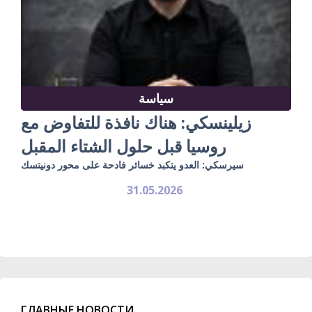
سياسة
زيلينسكي: هناك نافذة للتفاوض مع
روسيا قبل حلول الشتاء المقبل
سيرسكي: العدو يتكبد خسائر فادحة على محور دونيتسك
31.05.2026
ГЛАВНЫЕ НОВОСТИ