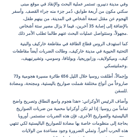
وفي مدينة دنيبرو، تستمر عملية البحث والإنقاذ في موقع مبنى
سكني مكون من أربعة طوابق، دُمر جزء منه جراء القصف. وأسفر
الهجوم عن مقتل تسعة أشخاص في المدينة، من بينهم طفل،
بالإضافة إلى إصابة 35 آخرين، فيما لا يزال مصير ستة أشخاص
مجهولاً، وستتواصل عمليات البحث عنهم طالما تطلب الأمر ذلك.
كما استهدف الروس قطاع الطاقة في مقاطعة خاركيف والبنية
التحتية الحيوية في مدينة خاركيف، وطالت الضربات أيضاً مقاطعات
كيف، وميكولايف، وزابوريجيا، وبولتافا، وسومي، وتشيرنيهيف،
وخملنيتسكي.
وإجمالاً، أطلقت روسيا خلال الليل 656 طائرة مسيرة هجومية و73
صاروخاً من أنواع مختلفة شملت صواريخ باليستية، ومجنحة، ومضادة
للسفن.
وأضاف الرئيس الأوكراني: «هذا هجوم واسع النطاق وتصريح واضح
تماماً من روسيا: إذا لم تكن أوكرانيا محمية من ضربات الصواريخ
الباليستية والصواريخ الأخرى، فإن هذه الضربات ستستمر. أوروبا
بحاجة إلى منظومات خاصة بها مضادة للصواريخ الباليستية لكي تنتهي
هذه الحرب أخيراً. وتملي الضرورة وجود مساعدة من الولايات