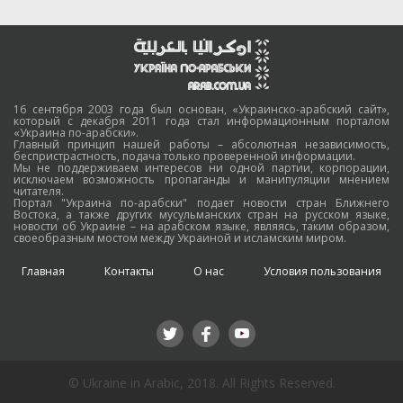
16 сентября 2003 года был основан, «Украинско-арабский сайт»,
который с декабря 2011 года стал информационным порталом
«Украина по-арабски».
Главный принцип нашей работы – абсолютная независимость,
беспристрастность, подача только проверенной информации.
Мы не поддерживаем интересов ни одной партии, корпорации,
исключаем возможность пропаганды и манипуляции мнением
читателя.
Портал "Украина по-арабски" подает новости стран Ближнего
Востока, а также других мусульманских стран на русском языке,
новости об Украине – на арабском языке, являясь, таким образом,
своеобразным мостом между Украиной и исламским миром.
Главная
Контакты
О нас
Условия пользования
© Ukraine in Arabic, 2018. All Rights Reserved.