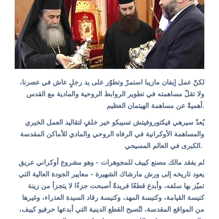
لكنّ عمل إيفان مازيبا استمرّ وتطوّر على يد رجلٍ عاش في عصرنا،
ولا تقلّ مساهمته في تطوير الروابط الروحية والمادية مع القدس
أهميةً عن مساهمة الهيتمان العظيم.
يُعدّ سيرهي فيكتوروفيتش تسيبكو خير خلفٍ لتقاليد العمل الخيري
والمساهمة الأوكرانية في الرفاه الروحي والمادي للأماكن المقدسة
الكبرى في العالم المسيحي.
لم يفقد مالك مصنع كييف للمجوهرات - وهو مشروع أوكراني عريق
يعود تاريخه إلى ورش مارشاك الشهيرة - معايير الجودة العالية التي
تميّز بها سلفه، وأبدع قطعًا فريدةً أصبحت جزءًا لا يتجزأ من زينة
كنيسة القيامة، وكنيسة المهد، وكنيسة رقاد السيدة العذراء، وغيرها
من المواقع المقدسة، لتُصبح القطع الدينية التي أبدعها حرفيو كييف،