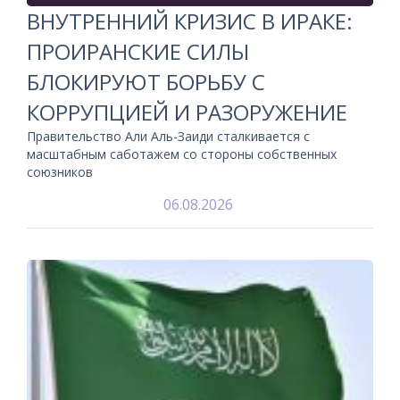
ВНУТРЕННИЙ КРИЗИС В ИРАКЕ:
ПРОИРАНСКИЕ СИЛЫ
БЛОКИРУЮТ БОРЬБУ С
КОРРУПЦИЕЙ И РАЗОРУЖЕНИЕ
Правительство Али Аль-Заиди сталкивается с
масштабным саботажем со стороны собственных
союзников
06.08.2026