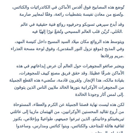
تُوضع هذه المصابيح فوق أقدس الأماكن في الكاتدرائيات والكنائس،
وتُصنع من معادن نفيسة بتشطيبات رائعة، وفقًا لمعايير صارمة.
وقد أبدع سيرهي تسوبكو وحرفيوه روائع فنية حقيقية في عالم
الحُلي، تُزيّن قلب العالم المسيحي وتُشعّ نورًا إلهيًا فيه.
ويتوسط هذه الروائع مكان ميلاد السيد المسيح داخل كنيسة المهد،
وفي المذبح (موقع نزول النور المقدس)، وفوق لوحة مسحة العذراء
مريم ورقادها.
ويعتبر صائغو المجوهرات حول العالم أن عرض إبداعاتهم في هذه
الأماكن شرفًا عظيمًا. وقد حقق فريق مصنع كييف للمجوهرات،
بقيادة مالكه، هذا الإنجاز. ولقرون قادمة، ستُضيء هذه القطع الجميلة
من المجوهرات الأوكرانية بنورها الخالد ملايين الناس الذين يتوقون
إلى لمس آثار وجودنا الخالدة.
لكن هذه ليست نهاية قصتنا الجميلة عن الكرم والعطاء، المستوحاة
من أروع تقاليد المحسنين الأوكرانيين، من الهيتمان مازيبا إلى عائلتي
تيريشينكو وخانينكو، الذين تبرعوا جميعهم، طواعيةً وبإخلاص، بكنوز
ثقافية هائلة للمتاحف والكنائس، وبنوا كنائس ومدارس، وساعدوا
الفقراء والمحتاجين.