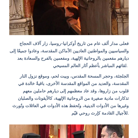
فعلى مدار ألف عام من تاريخ أوكرانيا-روسيا، زار آلاف الحجاج
والسياسيين والمواطنين العاديين الأماكن المقدسة، وعادوا جميعًا إلى
ديارهم مفعمين بالروحانية الإلهية، ومفعمين بالفرح والسعادة بعد
لقائهم المباشر بأعظم آثار العالم المسيحي.
الجلجثة، وحجر المسحة المقدس، وبيت لحم، وموقع نزول النار
المقدسة، والعديد من المواقع المقدسة الأخرى، باقيةٌ خالدة في
قلوب من زاروها، وقد عاد معظمهم إلى ديارهم حاملين معهم
تذكارات مادية صغيرة من الروحانية الإلهية، كالأيقونات والصلبان
وغيرها من الأدوات الدينية، وتُحفظ هذه الأدوات في العائلات وتُورث
للأجيال القادمة كإرث روحي قيّم.