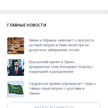
ГЛАВНЫЕ НОВОСТИ
Ливан и Израиль заявляют о прогрессе
на переговорах в Риме несмотря на
досрочное завершение сессии
Внутренний кризис в Ираке:
проиранские силы блокируют борьбу с
коррупцией и разоружение
Саудовская Аравия опровергает слухи о
тайных переговорах с хуситами в
Омане
ЧИТАТЬ ВСЕ НОВОСТИ