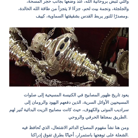
والتي تنبض بروحانية الله، عند وضعها بجانب حجر المسحة،
والجلجثة، ونجمة بيت لحم، جزءًا لا يتجزأ من طاقة الله الخالدة،
ومصدرًا للنور يربط القدس بشقيقتها السماوية، كييف.
يعود تاريخ ظهور المصابيح في الكنيسة المسيحية إلى صلوات
المسيحيين الأوائل السرية، الذين دفعهم اليهود والرومان إلى
سراديب الموتى والكهوف، حيث كانت مصابيح الزيت البدائية تُنير لهم
الطريق بمعناها الحرفي والروحي.
ومن هنا نشأ مفهوم المصباح الدائم الاشتعال، الذي تُحافظ فيه
الشعلة على توهجها باستمرار، أحيانًا بطرق تفوق إدراكنا.