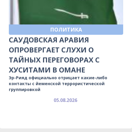
ПОЛИТИКА
САУДОВСКАЯ АРАВИЯ
ОПРОВЕРГАЕТ СЛУХИ О
ТАЙНЫХ ПЕРЕГОВОРАХ С
ХУСИТАМИ В ОМАНЕ
Эр-Рияд официально отрицает какие-либо
контакты с йеменской террористической
группировкой
05.08.2026