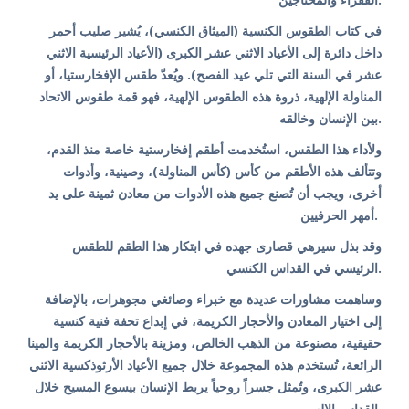
في كتاب الطقوس الكنسية (الميثاق الكنسي)، يُشير صليب أحمر
داخل دائرة إلى الأعياد الاثني عشر الكبرى (الأعياد الرئيسية الاثني
عشر في السنة التي تلي عيد الفصح). ويُعدّ طقس الإفخارستيا، أو
المناولة الإلهية، ذروة هذه الطقوس الإلهية، فهو قمة طقوس الاتحاد
بين الإنسان وخالقه.
ولأداء هذا الطقس، استُخدمت أطقم إفخارستية خاصة منذ القدم،
وتتألف هذه الأطقم من كأس (كأس المناولة)، وصينية، وأدوات
أخرى، ويجب أن تُصنع جميع هذه الأدوات من معادن ثمينة على يد
أمهر الحرفيين.
وقد بذل سيرهي قصارى جهده في ابتكار هذا الطقم للطقس
الرئيسي في القداس الكنسي.
وساهمت مشاورات عديدة مع خبراء وصائغي مجوهرات، بالإضافة
إلى اختيار المعادن والأحجار الكريمة، في إبداع تحفة فنية كنسية
حقيقية، مصنوعة من الذهب الخالص، ومزينة بالأحجار الكريمة والمينا
الرائعة، تُستخدم هذه المجموعة خلال جميع الأعياد الأرثوذكسية الاثني
عشر الكبرى، وتُمثل جسراً روحياً يربط الإنسان بيسوع المسيح خلال
القداس الإلهي.