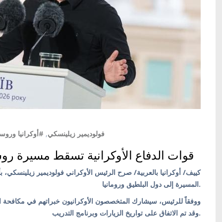
أوكرانيا وروسيا
,
#فولوديمير زيلينسكي
قوات الدفاع الأوكرانية تسقط مسيرة روسية
كييف/ أوكرانيا بالعربية/ صرح الرئيس الأوكراني فولوديمير زيلينسكي، 
المسيرة إلى دول البلطيق ورومانيا.
ووفقاً للرئيس، سيشارك المتخصصون الأوكرانيون خبراتهم في مكافحة الطائ:
وقد تم الاتفاق على تواريخ الزيارات وبرنامج التدريب.