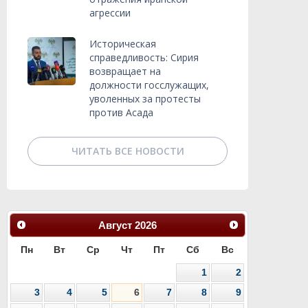
агрессии
Историческая
справедливость: Сирия
возвращает на
должности госслужащих,
уволенных за протесты
против Асада
ЧИТАТЬ ВСЕ НОВОСТИ
Август
2026
Пн
Вт
Ср
Чт
Пт
Сб
Вс
1
2
3
4
5
6
7
8
9