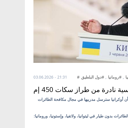
03.06.2026 - 21:31
#دول البلطيق
,
#رومانيا
,
#
 نادرة من طراز سكات 450 إم
بأن أوكرانيا سترسل مدربيها في مجال مكافحة الطائرات
رات بدون طيار في ليتوانيا، ولاتفيا، وإستونيا، ورومانيا