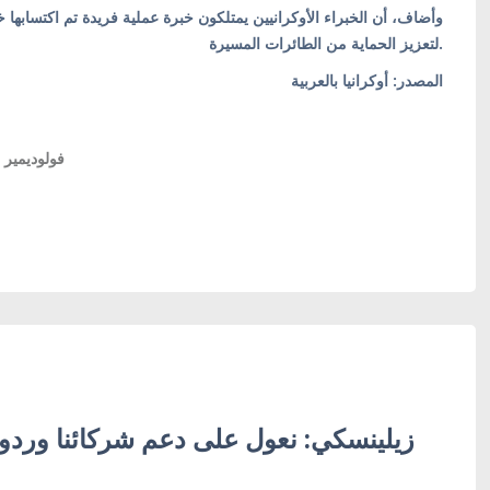
وأضاف، أن الخبراء الأوكرانيين يمتلكون خبرة عملية فريدة تم اكتسابها 
لتعزيز الحماية من الطائرات المسيرة.
المصدر: أوكرانيا بالعربية
فولوديمير 
زيلينسكي: نعول على دعم شركائنا وردود