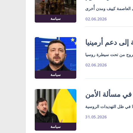
العاصمة كييف ومدن أُخرى
سياسة
02.06.2026
 إلى دعم أرمينيا
لخروج من تحت سيطرة روسيا
02.06.2026
سياسة
 في مسألة الأمن
ا في ظل التهديدات الروسية
31.05.2026
سياسة