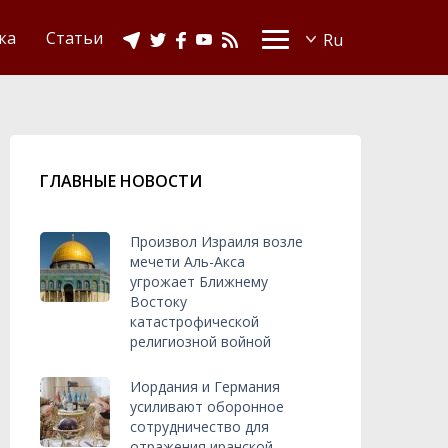
Видео
Ислам в Украине
ка
Статьи
ГЛАВНЫЕ НОВОСТИ
Произвол Израиля возле
мечети Аль-Акса
угрожает Ближнему
Востоку
катастрофической
религиозной войной
Иордания и Германия
усиливают оборонное
сотрудничество для
отражения иранской