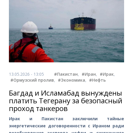
13.05.2026 - 13:05
#Пакистан
,
#Иран
,
#Ирак
,
#Ормузский пролив
,
#Экономика
,
#Нефть
Багдад и Исламабад вынуждены
платить Тегерану за безопасный
проход танкеров
Ирак и Пакистан заключили тайные
энергетические договоренности с Ираном ради
возобновления экспорта нефти и сжиженного