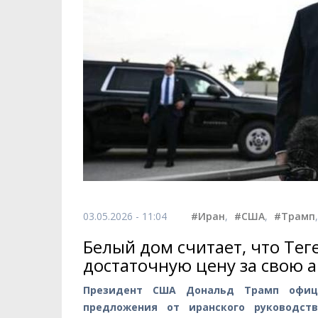
03.05.2026 - 11:04
#Иран
,
#США
,
#Трамп
Белый дом считает, что Тег
достаточную цену за свою 
Президент США Дональд Трамп офици
предложения от иранского руководст