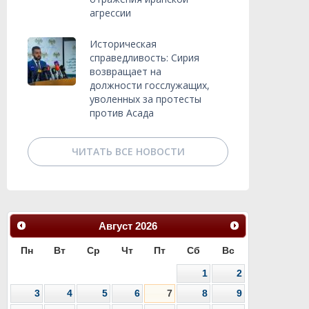
агрессии
Историческая
справедливость: Сирия
возвращает на
должности госслужащих,
уволенных за протесты
против Асада
ЧИТАТЬ ВСЕ НОВОСТИ
Август
2026
Пн
Вт
Ср
Чт
Пт
Сб
Вс
1
2
3
4
5
6
7
8
9