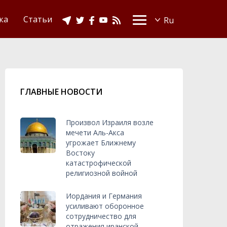
Видео
Ислам в Украине
ка
Статьи
ГЛАВНЫЕ НОВОСТИ
Произвол Израиля возле
мечети Аль-Акса
угрожает Ближнему
Востоку
катастрофической
религиозной войной
Иордания и Германия
усиливают оборонное
сотрудничество для
отражения иранской