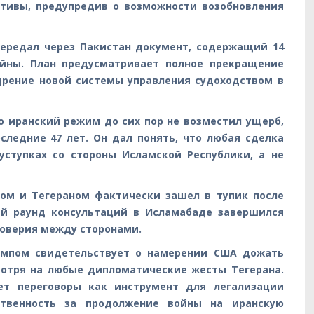
ативы, предупредив о возможности возобновления
передал через Пакистан документ, содержащий 14
ойны. План предусматривает полное прекращение
дрение новой системы управления судоходством в
о иранский режим до сих пор не возместил ущерб,
следние 47 лет. Он дал понять, что любая сделка
уступках со стороны Исламской Республики, а не
ом и Тегераном фактически зашел в тупик после
ий раунд консультаций в Исламабаде завершился
доверия между сторонами.
ампом свидетельствует о намерении США дожать
мотря на любые дипломатические жесты Тегерана.
ет переговоры как инструмент для легализации
ственность за продолжение войны на иранскую