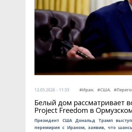
12.05.2026 - 11:33
#Иран
,
#США
,
#Перег
Белый дом рассматривает 
Project Freedom в Ормузско
Президент США Дональд Трамп выступ
перемирия с Ираном, заявив, что шанс