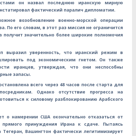
истами он назвал последнюю иранскую мирную
нстатировал фактический паралич дипломатии.
ожное возобновление военно-морской операции
ва. По его словам, в этот раз миссия не ограничится
 а получит значительно более широкие полномочия
п выразил уверенность, что иранский режим в
улировать под экономическим гнетом. Он также
ости иранцев, утверждая, что они неспособны
рные запасы.
остановлена всего через 48 часов после старта для
посредникам. Однако отсутствие прогресса на
готовиться к силовому разблокированию Арабского
ет о намерении США окончательно отказаться от
 прямого принуждения Ирана к сдаче. Пытаясь
а Тегеран, Вашингтон фактически легитимизирует