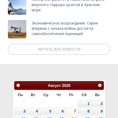
морского террора хуситов в Красном
море
Экономическое возрождение: Сирия
впервые с начала войны достигла
самообеспечения пшеницей
ЧИТАТЬ ВСЕ НОВОСТИ
Август
2026
Пн
Вт
Ср
Чт
Пт
Сб
Вс
1
2
3
4
5
6
7
8
9