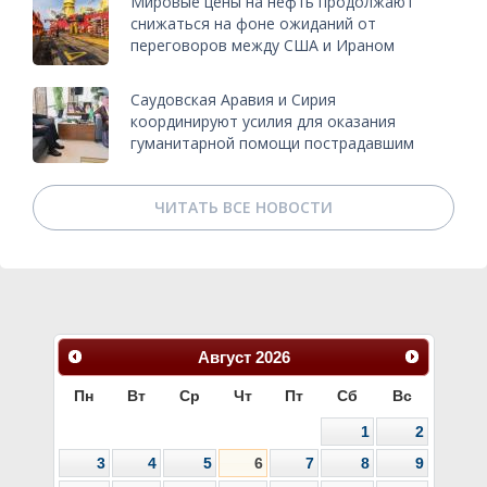
Мировые цены на нефть продолжают
снижаться на фоне ожиданий от
переговоров между США и Ираном
Саудовская Аравия и Сирия
координируют усилия для оказания
гуманитарной помощи пострадавшим
ЧИТАТЬ ВСЕ НОВОСТИ
Август
2026
Пн
Вт
Ср
Чт
Пт
Сб
Вс
1
2
3
4
5
6
7
8
9