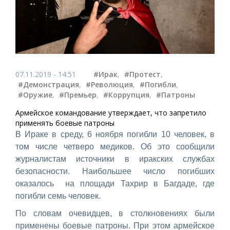
07.11.2019 - 14:51
#Ирак
,
#Протест
,
#Демонстрация
,
#Революция
,
#Погибли
,
#Оружие
,
#Премьер
,
#Коррупция
,
#Патроны
Армейское командование утверждает, что запретило
применять боевые патроны
В Ираке в среду, 6 ноября погибли 10 человек, в
том числе четверо медиков. Об это сообщили
журналистам источники в иракских службах
безопасности. Наибольшее число погибших
оказалось на площади Тахрир в Багдаде, где
погибли семь человек.
По словам очевидцев, в столкновениях были
применены боевые патроны. При этом армейское