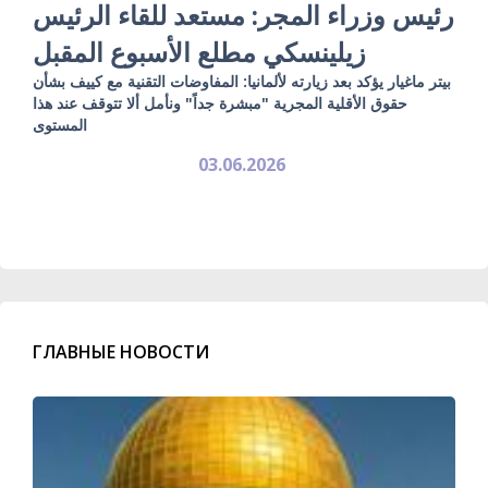
رئيس وزراء المجر: مستعد للقاء الرئيس
زيلينسكي مطلع الأسبوع المقبل
بيتر ماغيار يؤكد بعد زيارته لألمانيا: المفاوضات التقنية مع كييف بشأن
حقوق الأقلية المجرية "مبشرة جداً" ونأمل ألا تتوقف عند هذا
المستوى
03.06.2026
ГЛАВНЫЕ НОВОСТИ