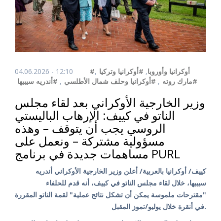
04.06.2026 - 12:10
,
#أوكرانيا وتركيا
,
#أوكرانيا وأوروبا
#أندريه سيبيها
,
#أوكرانيا وحلف شمال الأطلسي
,
#مارك روته
وزير الخارجية الأوكراني بعد لقاء مجلس
الناتو في كييف: الإرهاب الباليستي
الروسي يجب أن يتوقف – وهذه
مسؤولية مشتركة – ونعمل على
مساهمات جديدة في برنامج PURL
كييف/ أوكرانيا بالعربية/ أعلن وزير الخارجية الأوكراني أندريه
سيبيها، خلال لقاء مجلس الناتو في كييف، أنه قدم للحلفاء
"مقترحات ملموسة يمكن أن تشكل نتائج عملية" لقمة الناتو المقررة
في أنقرة خلال يوليو/تموز المقبل.