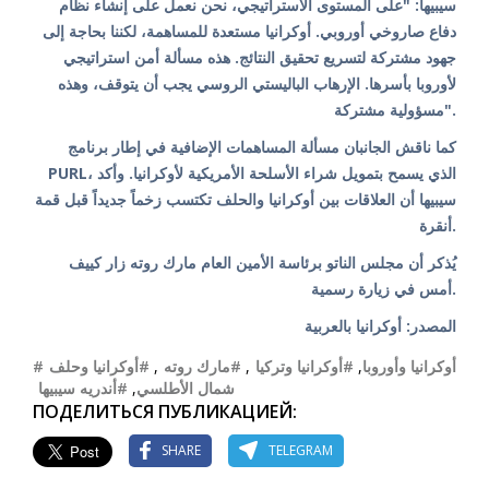
سيبيها: "على المستوى الاستراتيجي، نحن نعمل على إنشاء نظام
دفاع صاروخي أوروبي. أوكرانيا مستعدة للمساهمة، لكننا بحاجة إلى
جهود مشتركة لتسريع تحقيق النتائج. هذه مسألة أمن استراتيجي
لأوروبا بأسرها. الإرهاب الباليستي الروسي يجب أن يتوقف، وهذه
مسؤولية مشتركة".
كما ناقش الجانبان مسألة المساهمات الإضافية في إطار برنامج
PURL، الذي يسمح بتمويل شراء الأسلحة الأمريكية لأوكرانيا. وأكد
سيبيها أن العلاقات بين أوكرانيا والحلف تكتسب زخماً جديداً قبل قمة
أنقرة.
يُذكر أن مجلس الناتو برئاسة الأمين العام مارك روته زار كييف
أمس في زيارة رسمية.
المصدر: أوكرانيا بالعربية
#أوكرانيا وحلف
,
#مارك روته
,
#أوكرانيا وتركيا
,
#أوكرانيا وأوروبا
#أندريه سيبيها
,
شمال الأطلسي
ПОДЕЛИТЬСЯ ПУБЛИКАЦИЕЙ:
SHARE
TELEGRAM