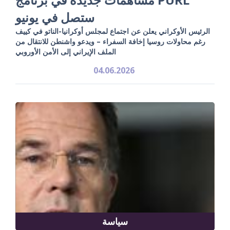
ستصل في يونيو
الرئيس الأوكراني يعلن عن اجتماع لمجلس أوكرانيا-الناتو في كييف
رغم محاولات روسيا إخافة السفراء – ويدعو واشنطن للانتقال من
الملف الإيراني إلى الأمن الأوروبي
04.06.2026
سياسة