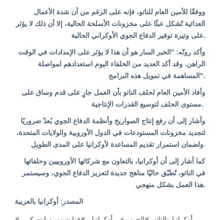
ووفقًا للأمين العام للناتو، فإنه على الرغم من أن شدة الأعمال
العدائية تُشكل عبئًا على مخزونات الأسلحة الحالية، إلا أن ذلك لا يؤثر
على وتيرة توفير الدفاع الجوي الأوكراني الحالية.
وأكد روتّه: "الخبر السار هو أن هذا لا يؤثر على الإمدادات في الوقت
الراهن. وقد أكد العديد من الحلفاء اليوم استعدادهم لمواصلة
المساهمة في تمويل هذه البرامج".
وأفاد الأمين العام لحلف الناتو بأن العمل جارٍ على قدم وساق على
مستوى الحلف لتوسيع القدرات الإنتاجية.
وأشار إلى أن رفع إنتاج الصواريخ وأنظمة الدفاع الجوي يُعدّ ضروريًا
لتجديد مخزونات المستودعات في الدول الأوروبية والولايات المتحدة،
ولضمان استمرار تقديم المساعدة لأوكرانيا على المدى الطويل.
كما أشار إلى أن أوكرانيا، بالتعاون مع شركائها الأوروبيين وحلفائها
في الناتو، تُطبّق حاليًا مناهج جديدة لتعزيز الدفاع الجوي، وسيستمر
هذا العمل بشكل منهجي.
المصدر: أوكرانيا بالعربية
,
#فولوديمير زيلينسكي
,
#الحرب في أوكرانيا
,
#أوكرانيا والناتو