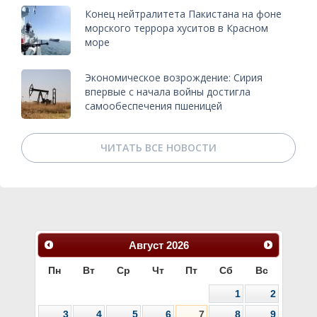
Конец нейтралитета Пакистана на фоне
морского террора хуситов в Красном
море
Экономическое возрождение: Сирия
впервые с начала войны достигла
самообеспечения пшеницей
ЧИТАТЬ ВСЕ НОВОСТИ
Август
2026
Пн
Вт
Ср
Чт
Пт
Сб
Вс
1
2
3
4
5
6
7
8
9