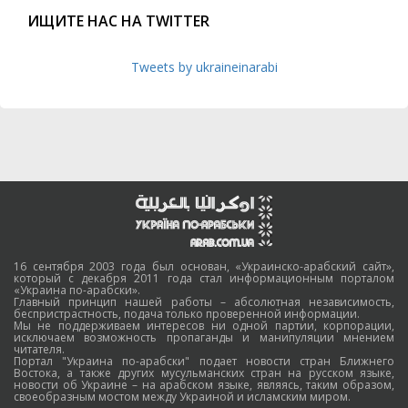
ИЩИТЕ НАС НА TWITTER
Tweets by ukraineinarabi
16 сентября 2003 года был основан, «Украинско-арабский сайт»,
который с декабря 2011 года стал информационным порталом
«Украина по-арабски».
Главный принцип нашей работы – абсолютная независимость,
беспристрастность, подача только проверенной информации.
Мы не поддерживаем интересов ни одной партии, корпорации,
исключаем возможность пропаганды и манипуляции мнением
читателя.
Портал "Украина по-арабски" подает новости стран Ближнего
Востока, а также других мусульманских стран на русском языке,
новости об Украине – на арабском языке, являясь, таким образом,
своеобразным мостом между Украиной и исламским миром.