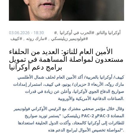
03.06.2026 - 18:30
,
#الحرب في أوكرانيا
,
#أوكرانيا والناتو
#كييف
,
#مارك روته
,
#فولوديمير زيلينسكي
الأمين العام للناتو: العديد من الحلفاء
مستعدون لمواصلة المساهمة في تمويل
برامج دعم أوكرانيا
كييف/ أوكرانيا بالعربية/ أكد الأمين العام لحلف شمال الأطلسي
مارك روتّه، الأربعاء 3 حزيران/ يونيو، في كييف، استمرار إمدادات
صواريخ الدفاع الجوي لأوكرانيا، وأعلن عن زيادة في قدرات
الصناعات الدفاعية الأمريكية والأوروبية.
وقال خلال مؤتمر صحفي مشترك مع الرئيس الأوكراني فولوديمير
زيلينسكي: "يستمر توريد صواريخ PAC-2 وPAC-3 المضادة
للطائرات إلى أوكرانيا كالمعتاد، وأكدت الدول الحليفة استعدادها
لمواصلة تخصيص الأموال لبرامج الدعم هذه".