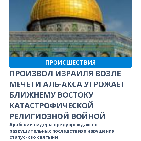
ПРОИСШЕСТВИЯ
ПРОИЗВОЛ ИЗРАИЛЯ ВОЗЛЕ
МЕЧЕТИ АЛЬ-АКСА УГРОЖАЕТ
БЛИЖНЕМУ ВОСТОКУ
КАТАСТРОФИЧЕСКОЙ
РЕЛИГИОЗНОЙ ВОЙНОЙ
Арабские лидеры предупреждают о
разрушительных последствиях нарушения
статус-кво святыни