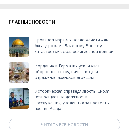
ГЛАВНЫЕ НОВОСТИ
Произвол Израиля возле мечети Аль-
Акса угрожает Ближнему Востоку
катастрофической религиозной войной
Иордания и Германия усиливают
оборонное сотрудничество для
отражения иранской агрессии
Историческая справедливость: Сирия
возвращает на должности
госслужащих, уволенных за протесты
против Асада
ЧИТАТЬ ВСЕ НОВОСТИ