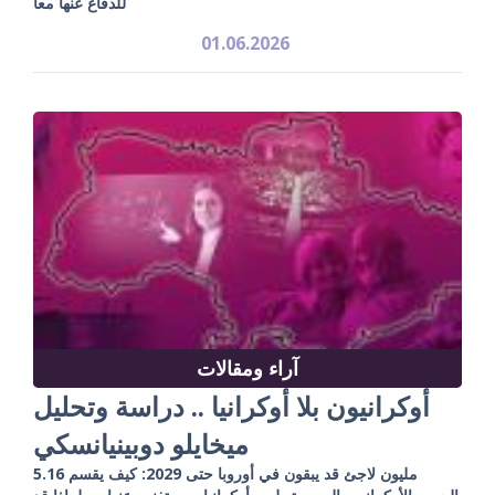
للدفاع عنها معاً
01.06.2026
آراء ومقالات
أوكرانيون بلا أوكرانيا .. دراسة وتحليل
ميخايلو دوبينيانسكي
5.16 مليون لاجئ قد يبقون في أوروبا حتى 2029: كيف يقسم