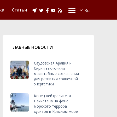
Видео
Ислам в Украине
ка
Статьи
ГЛАВНЫЕ НОВОСТИ
Саудовская Аравия и
Сирия заключили
масштабные соглашения
для развития солнечной
энергетики
Конец нейтралитета
Пакистана на фоне
морского террора
хуситов в Красном море