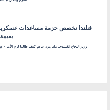
فنلندا تخصص حزمة مساعدات عسكرية ج
بقيمة 128 مليون يو
وزير الدفاع الفنلندي: ملتزمون بدعم كييف طالما لزم الأمر - وه