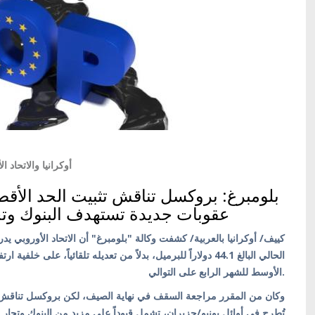
أوكرانيا والاتحاد ال
بلومبرغ: بروكسل تناقش تثبيت الحد الأ
عقوبات جديدة تستهدف البنوك وتج
كييف/ أوكرانيا بالعربية/ كشفت وكالة "بلومبرغ" أن الاتحاد الأوروبي
الحالي البالغ 44.1 دولاراً للبرميل، بدلاً من تعديله تلقائياً، عل
الأوسط للشهر الرابع على التوالي.
وكان من المقرر مراجعة السقف في نهاية الصيف، لكن بروكسل تناقش 
تُطرح في أوائل يونيو/حزيران، تشمل قيوداً على مزيد من البنوك وتجار