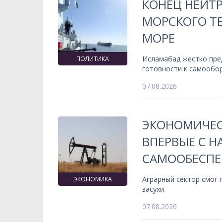
КОНЕЦ НЕЙТ
МОРСКОГО ТЕ
МОРЕ
Исламабад жестко пре
ПОЛИТИКА
готовности к самообо
07.08.2026
ЭКОНОМИЧЕС
ВПЕРВЫЕ С 
САМООБЕСПЕ
Аграрный сектор смог
ЭКОНОМИКА
засухи
07.08.2026