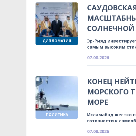
САУДОВСКА
МАСШТАБНЫ
СОЛНЕЧНОЙ 
Эр-Рияд инвестируе
ДИПЛОМАТИЯ
самым высоким ста
07.08.2026
КОНЕЦ НЕЙТ
МОРСКОГО Т
МОРЕ
Исламабад жестко 
ПОЛИТИКА
готовности к самоо
07.08.2026