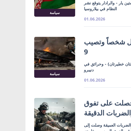
صل من كابوستين يار - والرادار يتوقع نشر
النظام في بيلاروسيا
سياسة
01.06.2026
ل شخصاً وتصيب
9
 جرحى في نيكوبول (حالتان خطيرتان) - وحرائق في
دنيبرو
سياسة
01.06.2026
 حصلت على تفوق
لضربات الدقيقة
 والضربات العميقة وصلت إلى
اً في العمق الروسي وخارجه