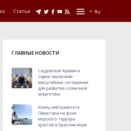
Видео
Ислам в Украине
ка
Статьи
ГЛАВНЫЕ НОВОСТИ
Саудовская Аравия и
Сирия заключили
масштабные соглашения
для развития солнечной
энергетики
Конец нейтралитета
Пакистана на фоне
морского террора
хуситов в Красном море