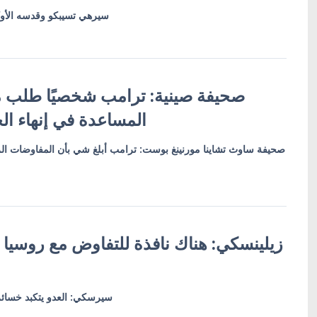
سيرهي تسيبكو وقدسه الأوك
صحيفة صينية: ترامب شخصيًا طلب م
المساعدة في إنهاء ال
صحيفة ساوث تشاينا مورنينغ بوست: ترامب أبلغ شي بأن المفاوضات الر
زيلينسكي: هناك نافذة للتفاوض مع روسيا 
سيرسكي: العدو يتكبد خسائ