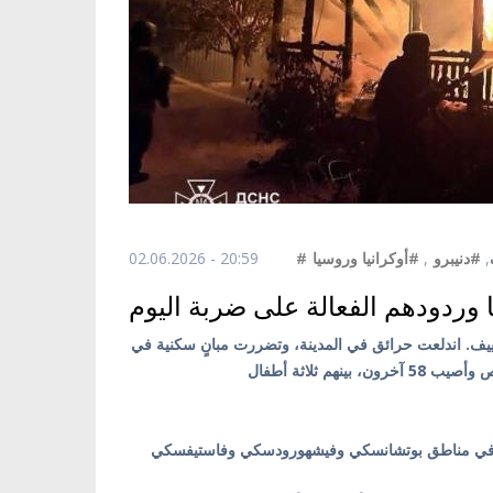
02.06.2026 - 20:59
#أوكرانيا وروسيا
,
#دنيبرو
,
وردودهم الفعالة على ضربة اليوم
كييف. اندلعت حرائق في المدينة، وتضررت مبانٍ سكنية في
ر في مناطق بوتشانسكي وفيشهورودسكي وفاستيفسكي