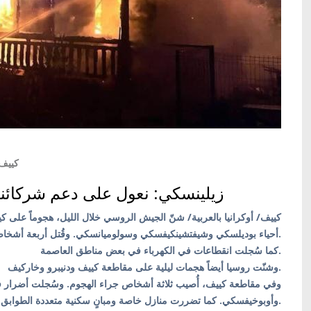
#كييف
زيلينسكي: نعول على دعم شركائنا 
كييف/ أوكرانيا بالعربية/ شنّ الجيش الروسي خلال الليل، هجوماً على 
أحياء بوديلسكي وشيفتشينكيفسكي وسولوميانسكي. وقُتل أربعة أشخاص وأصيب 58 آخرون، بينهم ثلاثة أطفال.
كما سُجلت انقطاعات في الكهرباء في بعض مناطق العاصمة.
وشنّت روسيا أيضاً هجمات ليلية على مقاطعة كييف ودنيبرو وخاركيف.
وفي مقاطعة كييف، أُصيب ثلاثة أشخاص جراء الهجوم. وسُجلت أضرا
وأوبوخيفسكي. كما تضررت منازل خاصة ومبانٍ سكنية متعددة الطوابق.