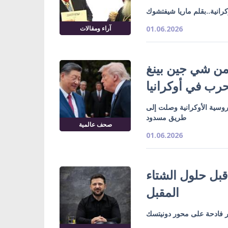
رانية..بقلم ماريا شيفتشوك
آراء ومقالات
01.06.2026
ن شي جين بينغ
حرب في أوكرانيا
وسية الأوكرانية وصلت إلى
طريق مسدود
صحف عالمية
01.06.2026
قبل حلول الشتاء
المقبل
ر فادحة على محور دونيتسك