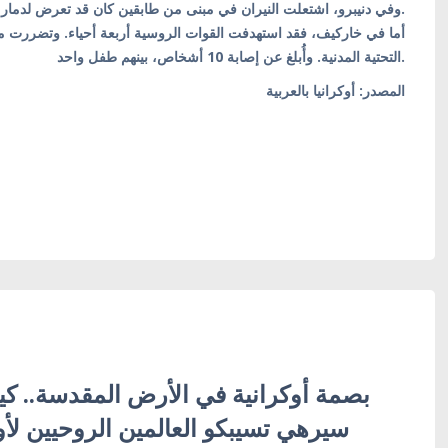
وفي دنيبرو، اشتعلت النيران في مبنى من طابقين كان قد تعرض لدمار جزئي. وقُتل خمسة أشخاص وأصيب 25 آخرون.
أما في خاركيف، فقد استهدفت القوات الروسية أربعة أحياء. وتضررت من
التحتية المدنية. وأُبلغ عن إصابة 10 أشخاص، بينهم طفل واحد.
المصدر: أوكرانيا بالعربية
بصمة أوكرانية في الأرض المقدسة.. ك
سيرهي تسيبكو العالمين الروحيين لأ