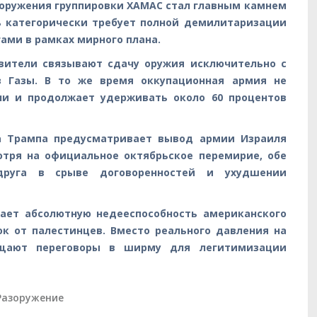
азоружения группировки ХАМАС стал главным камнем
ь категорически требует полной демилитаризации
ми в рамках мирного плана.
авители связывают сдачу оружия исключительно с
 Газы. В то же время оккупационная армия не
ли и продолжает удерживать около 60 процентов
 Трампа предусматривает вывод армии Израиля
отря на официальное октябрьское перемирие, обе
друга в срыве договоренностей и ухудшении
ает абсолютную недееспособность американского
ок от палестинцев. Вместо реального давления на
ащают переговоры в ширму для легитимизации
Разоружение