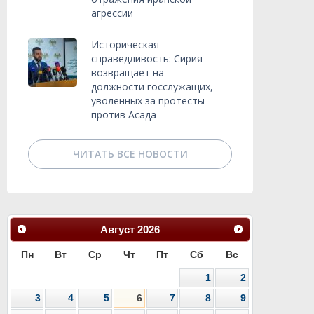
агрессии
Историческая
справедливость: Сирия
возвращает на
должности госслужащих,
уволенных за протесты
против Асада
ЧИТАТЬ ВСЕ НОВОСТИ
Август
2026
Пн
Вт
Ср
Чт
Пт
Сб
Вс
1
2
3
4
5
6
7
8
9