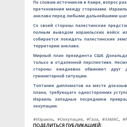
По словам источников в Каире, вопрос р
преткновения между сторонами. Израил
анклава перед любыми дальнейшими шага
Со своей стороны палестинские предст
полным выводом израильских войск из
собирается покидать палестинские зем
территории анклава.
Мирный план президента США Дональда
только в отдаленной перспективе. Несм
стороны ежедневно обвиняют друг 
гуманитарной ситуации.
Топтание дипломатов на месте доказыв
плана, требующего односторонних уступ
Израиль западные посредники превр
оккупации.
#Израиль
,
#Оккупация
,
#Газа
,
#ХАМАС
,
#
ПОДЕЛИТЬСЯ ПУБЛИКАЦИЕЙ: