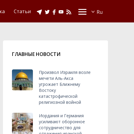
Видео
Ислам в Украине
ка
Статьи
ГЛАВНЫЕ НОВОСТИ
Произвол Израиля возле
мечети Аль-Акса
угрожает Ближнему
Востоку
катастрофической
религиозной войной
Иордания и Германия
усиливают оборонное
сотрудничество для
отражения иранской