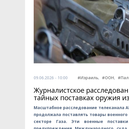
09.06.2026 - 10:00
#Израиль
,
#ООН
,
#Пал
Журналистское расследован
тайных поставках оружия и
Масштабное расследование телеканала Al 
продолжала поставлять товары военного 
секторе Газа. Эти военные поставк
предупреждения Международного суда 