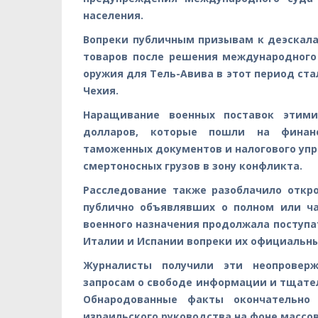
населения.
Вопреки публичным призывам к деэскал
товаров после решения международного
оружия для Тель-Авива в этот период ст
Чехия.
Наращивание военных поставок этими
долларов, которые пошли на финан
таможенных документов и налогового уп
смертоносных грузов в зону конфликта.
Расследование также разоблачило откр
публично объявлявших о полном или ч
военного назначения продолжала поступа
Италии и Испании вопреки их официальн
Журналисты получили эти неопровер
запросам о свободе информации и тщате
Обнародованные факты окончательно
израильского руководства на фоне массо