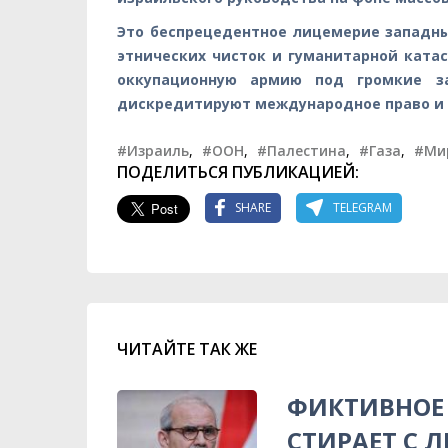
Это беспрецедентное лицемерие западн
этнических чисток и гуманитарной ката
оккупационную армию под громкие з
дискредитируют международное право и 
#Израиль
,
#ООН
,
#Палестина
,
#Газа
,
#Ми
ПОДЕЛИТЬСЯ ПУБЛИКАЦИЕЙ:
SHARE
TELEGRAM
ЧИТАЙТЕ ТАК ЖЕ
ФИКТИВНОЕ 
СТИРАЕТ С 