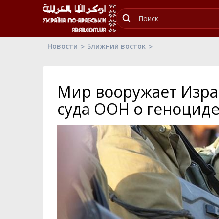
Новости
Ближний восток
Мир вооружает Изр
суда ООН о геноциде