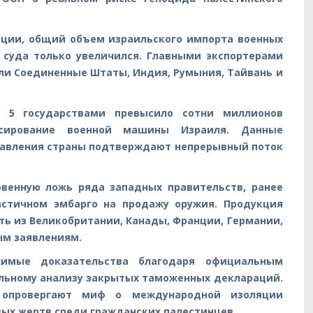
ации, общий объем израильского импорта военных
 суда только увеличился. Главными экспортерами
али Соединенные Штаты, Индия, Румыния, Тайвань и
 5 государствами превысило сотни миллионов
сирование военной машины Израиля. Данные
равления страны подтверждают непрерывный поток
овенную ложь ряда западных правительств, ранее
астичном эмбарго на продажу оружия. Продукция
ть из Великобритании, Канады, Франции, Германии,
ым заявлениям.
жимые доказательства благодаря официальным
льному анализу закрытых таможенных деклараций.
 опровергают миф о международной изоляции
вых жертв среди гражданских палестинцев.