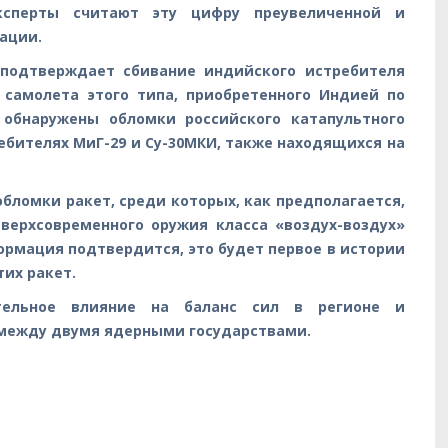
ксперты считают эту цифру преувеличенной и
ации.
 подтверждает сбивание индийского истребителя
о самолета этого типа, приобретенного Индией по
и обнаружены обломки российского катапультного
ебителях МиГ-29 и Су-30МКИ, также находящихся на
бломки ракет, среди которых, как предполагается,
сверхсовременного оружия класса «воздух-воздух»
ормация подтвердится, это будет первое в истории
их ракет.
тельное влияние на баланс сил в регионе и
 между двумя ядерными государствами.