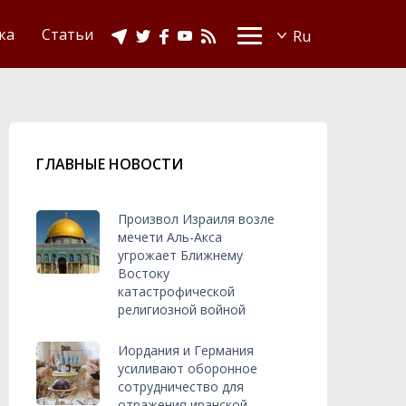
Видео
Ислам в Украине
ка
Статьи
ГЛАВНЫЕ НОВОСТИ
Произвол Израиля возле
мечети Аль-Акса
угрожает Ближнему
Востоку
катастрофической
религиозной войной
Иордания и Германия
усиливают оборонное
сотрудничество для
отражения иранской