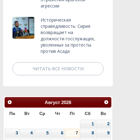
агрессии
Историческая
справедливость: Сирия
возвращает на
должности госслужащих,
уволенных за протесты
против Асада
ЧИТАТЬ ВСЕ НОВОСТИ
Август
2026
Пн
Вт
Ср
Чт
Пт
Сб
Вс
1
2
3
4
5
6
7
8
9