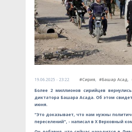
19.06.2025 - 23:22
#Сирия
,
#Башар Асад
,
Более 2 миллионов сирийцев вернулис
диктатора Башара Асада. Об этом свидет
июня.
"Это доказывает, что нам нужны политич
переселений", - написал в X Верховный к
Он добавил, что сейчас находится в Лив