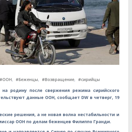
#ООН
,
#Беженцы
,
#Возвращение
,
#сирийцы
ь на родину после свержения режима сирийского
ельствуют данные ООН, сообщает DW в четверг, 19
еские решения, а не новая волна нестабильности и
омиссар ООН по делам беженцев Филиппо Гранди.
ане и направляется в Сирию по случаю Всемирного