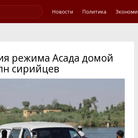
Интервью
Новости
Политика
Экономи
ия режима Асада домой
млн сирийцев