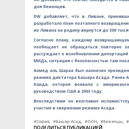
дня беженцев.
DW добавляет, что в Ливане, принявш
разработало план поэтапного возвращени
из Ливана на родину вернутся до 300 тыся
Согласно плану, каждому возвращающем
пообещает не обращаться повторно з
рассуждает о возобновлении депортаций
МИДа, ситуация с безопасностью там пока
Ахмед аль Шараа был назначен президен
режима диктатора Башара Асада. Ранее А
Каида, которая воевала с американ
руководством США в 2003 году.
Впоследствии он возглавил исламистс
участие в свержении режима Асада.
#Сирия
,
#Башар Асад
,
#ООН
,
#Беженцы
,
#
ПОДЕЛИТЬСЯ ПУБЛИКАЦИЕЙ: