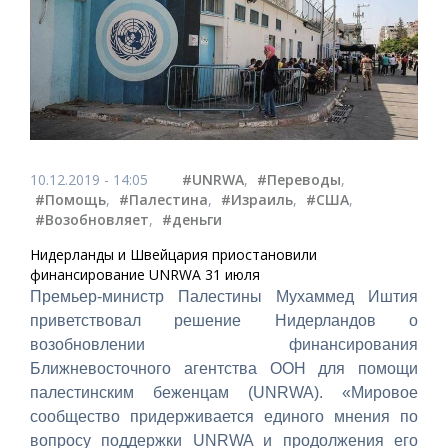
10.12.2019 - 14:05
#UNRWA
,
#Переводы
,
#Помощь
,
#Палестина
,
#Израиль
,
#США
,
#Возобновляет
,
#деньги
Нидерланды и Швейцария приостановили
финансирование UNRWA 31 июля
Премьер-министр Палестины Мухаммед Иштия
приветствовал решение Нидерландов о
возобновлении финансирования
Ближневосточного агентства ООН для помощи
палестинским беженцам (UNRWA). «Мировое
сообщество придерживается единого мнения по
вопросу поддержки UNRWA и продолжения его