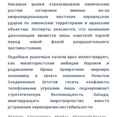
Накануне рынки отреагировали паническим
ростом котировок именно из-за
непропорционально жестоких израильских
ударов по ливанским территориям и иранским
объектам. Эксперты опасаются, что нынешняя
деэскалация является лишь короткой паузой
перед новой фазой разрушительного
противостояния.
Подобные рыночные качели ярко иллюстрируют,
как милитаристские амбиции Израиля и
радикализм Ирана превратили мировую
экономику в своего заложника. Попытки
Соединенных Штатов гасить конфликты
телефонными угрозами лишь подчеркивают
стратегическую беспомощность Запада,
имитирующего миротворчество вместо
устранения первопричин нестабильности.
#Кризис
,
#Экономика
,
#Нефть
,
#Ближний Восток