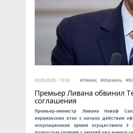
08.06.2026 - 13:42
#Ливан
,
#Израиль
,
#В
Премьер Ливана обвинил Т
соглашения
Премьер-министр Ливана Наваф Са
израильских атак с начала действия оф
оккупационная армия осуществила 3 
полностью сровняв с землей ряд южных с