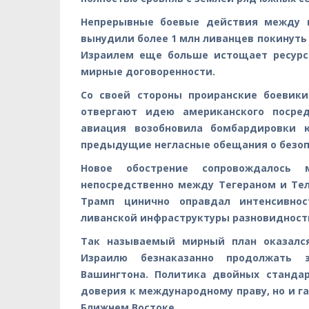
Непрерывные боевые действия между 
вынудили более 1 млн ливанцев покинуть
Израилем еще больше истощает ресурс
мирные договоренности.
Со своей стороны проиранские боевик
отвергают идею американского посред
авиация возобновила бомбардировки 
предыдущие негласные обещания о безопа
Новое обострение сопровождалось
непосредственно между Тегераном и Те
Трамп цинично оправдал интенсивнос
ливанской инфраструктуры разновидност
Так называемый мирный план оказалс
Израилю безнаказанно продолжать 
Вашингтона. Политика двойных станда
доверия к международному праву, но и г
Ближнем Востоке.