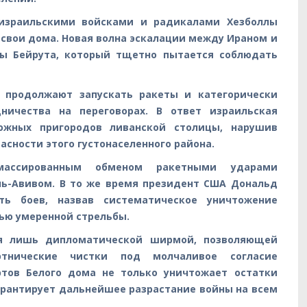
израильскими войсками и радикалами Хезболлы
 свои дома. Новая волна эскалации между Ираном и
ы Бейрута, который тщетно пытается соблюдать
и продолжают запускать ракеты и категорически
ничества на переговорах. В ответ израильская
южных пригородов ливанской столицы, нарушив
сности этого густонаселенного района.
 массированным обменом ракетными ударами
ль-Авивом. В то же время президент США Дональд
ть боев, назвав систематическое уничтожение
ью умеренной стрельбы.
я лишь дипломатической ширмой, позволяющей
этнические чистки под молчаливое согласие
ртов Белого дома не только уничтожает остатки
арантирует дальнейшее разрастание войны на всем