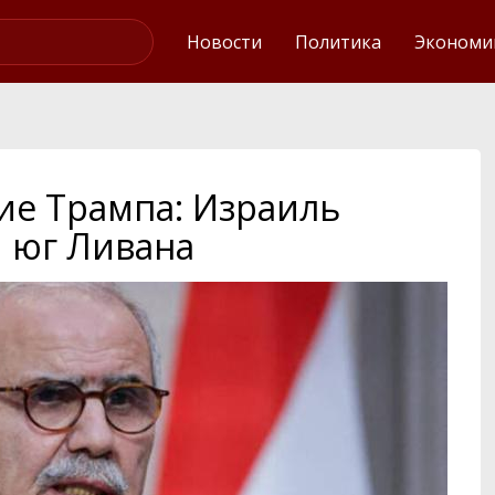
Интервью
Новости
Политика
Экономи
е Трампа: Израиль
и юг Ливана