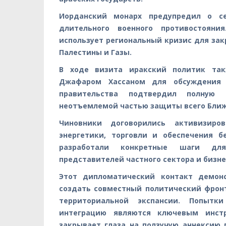
Иорданский монарх предупредил о с
длительного военного противостояни
использует региональный кризис для зак
Палестины и Газы.
В ходе визита иракский политик так
Джафаром Хассаном для обсуждения д
правительства подтвердил полную 
неотъемлемой частью защиты всего Ближ
Чиновники договорились активизиро
энергетики, торговли и обеспечения б
разработали конкретные шаги для
представителей частного сектора и бизне
Этот дипломатический контакт демонс
создать совместный политический фрон
территориальной экспансии. Попыт
интеграцию являются ключевым инст
закрывает глаза на ползучую аннексию