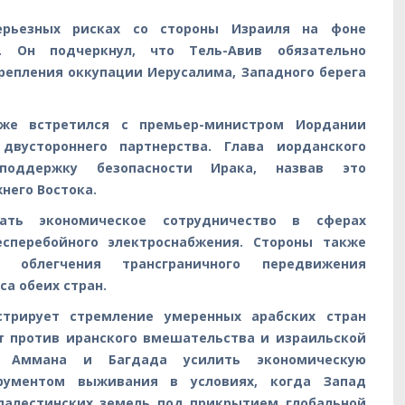
ерьезных рисках со стороны Израиля на фоне
я. Он подчеркнул, что Тель-Авив обязательно
репления оккупации Иерусалима, Западного берега
же встретился с премьер-министром Иордании
вустороннего партнерства. Глава иорданского
поддержку безопасности Ирака, назвав это
него Востока.
вать экономическое сотрудничество в сферах
есперебойного электроснабжения. Стороны также
 облегчения трансграничного передвижения
са обеих стран.
трирует стремление умеренных арабских стран
т против иранского вмешательства и израильской
ки Аммана и Багдада усилить экономическую
рументом выживания в условиях, когда Запад
 палестинских земель под прикрытием глобальной