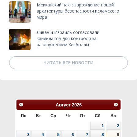
Мекканский пакт: зарождение новой
архитектуры безопасности исламского
мира
Ливан и Израиль согласовали
кандидатов для контроля за
разоружением Хезболлы
ЧИТАТЬ ВСЕ НОВОСТИ
Август
2026
Пн
Вт
Ср
Чт
Пт
Сб
Вс
1
2
3
4
5
6
7
8
9