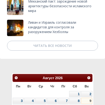
Мекканский пакт: зарождение новой
архитектуры безопасности исламского
мира
Ливан и Израиль согласовали
кандидатов для контроля за
разоружением Хезболлы
ЧИТАТЬ ВСЕ НОВОСТИ
Август
2026
Пн
Вт
Ср
Чт
Пт
Сб
Вс
1
2
3
4
5
6
7
8
9