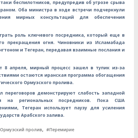
таки беспилотников, предупредив об угрозе срыва
раном. Оба министра в ходе встречи подчеркнули
жения мирных консультаций для обеспечения
грать роль ключевого посредника, который еще в
ого прекращения огня. Чиновники из Исламабада
гтоном и Тегеран, передавая взаимные послания и
 8 апреля, мирный процесс зашел в тупик из-за
тствиями остаются иранская программа обогащения
ического Ормузского пролива.
ол переговоров демонстрируют слабость западной
ся на региональных посредников. Пока США
ениями, Тегеран использует паузу для усиления
ударств Арабского залива.
Ормузский пролив
,
#Перемирие