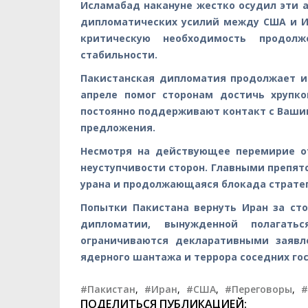
Исламабад накануне жестко осудил эти а
дипломатических усилий между США и И
критическую необходимость продол
стабильности.
Пакистанская дипломатия продолжает и
апреле помог сторонам достичь хрупк
постоянно поддерживают контакт с Вашин
предложения.
Несмотря на действующее перемирие от
неуступчивости сторон. Главными препя
урана и продолжающаяся блокада стратег
Попытки Пакистана вернуть Иран за ст
дипломатии, вынужденной полагать
ограничиваются декларативными заявл
ядерного шантажа и террора соседних гос
#Пакистан
,
#Иран
,
#США
,
#Переговоры
,
#
ПОДЕЛИТЬСЯ ПУБЛИКАЦИЕЙ: