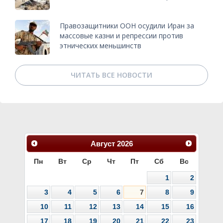
Правозащитники ООН осудили Иран за
массовые казни и репрессии против
этнических меньшинств
ЧИТАТЬ ВСЕ НОВОСТИ
Август
2026
Пн
Вт
Ср
Чт
Пт
Сб
Вс
1
2
3
4
5
6
7
8
9
10
11
12
13
14
15
16
17
18
19
20
21
22
23