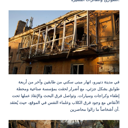
في مدينة دنيبرو، انهار مبنى سكني من طابقين وآخر من أربعة
طوابق بشكل جزئي، مع أضرار لحقت بمؤسسة صناعية ومحطة
إطفاء وكراجات وسيارات. وتواصل فرق البحث والإنقاذ عملها تحت
الأنقاض مع وجود فرق الكلاب وعلماء النفس في الموقع، حيث يُعتقد
أن أشخاصاً ما زالوا محاصرين.