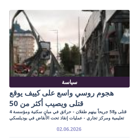
سياسة
هجوم روسي واسع على كييف يوقع
قتلى ويصيب أكثر من 50
4 قتلى و58 جريحاً بينهم طفلان - حرائق في مبانٍ سكنية ومؤسسة
تعليمية ومركز تجاري - عمليات إنقاذ تحت الأنقاض في بوديلسكي
02.06.2026