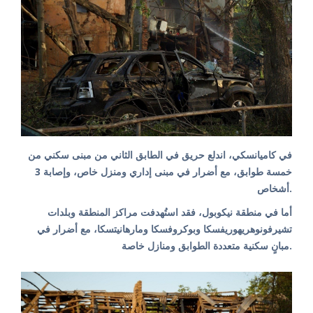
في كاميانسكي، اندلع حريق في الطابق الثاني من مبنى سكني من
خمسة طوابق، مع أضرار في مبنى إداري ومنزل خاص، وإصابة 3
أشخاص.
أما في منطقة نيكوبول، فقد استُهدفت مراكز المنطقة وبلدات
تشيرفونوهريهوريفسكا وبوكروفسكا ومارهانيتسكا، مع أضرار في
مبانٍ سكنية متعددة الطوابق ومنازل خاصة.