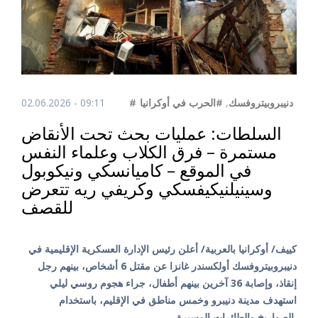
02.06.2026 - 09:11
#الحرب في أوكرانيا
,
#دنيبروبيتروفسك
السلطات: عمليات بحث تحت الأنقاض
مستمرة – فرق الكلاب وعلماء النفس
في الموقع – كاميانسكي ونيكوبول
وسينيلنيكيفسكي وكريفي ريه تتعرض
للقصف
كييف/ أوكرانيا بالعربية/ أعلن رئيس الإدارة العسكرية الإقليمية في
دنيبروبيتروفسك أولكسندر غانزا عن مقتل 6 أشخاص، بينهم رجل
إنقاذ، وإصابة 36 آخرين بينهم أطفال، جراء هجوم روسي ليلي
استهدف مدينة دنيبرو وخمس مناطق في الإقليم، باستخدام
الصواريخ والطائرات المسيرة.