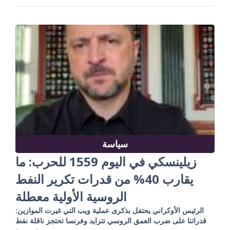
سياسة
زيلينسكي في اليوم 1559 للحرب: ما
يقارب 40% من قدرات تكرير النفط
الروسية الأولية معطلة
الرئيس الأوكراني يحتفل بذكرى عملية ويب التي غيرت الموازين:
قدراتنا على ضرب العمق الروسي تتزايد وفرنسا تحتجز ناقلة نفط