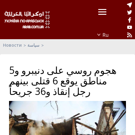
Новости
سياسة
هجوم روسي على دنيبرو و5
مناطق يوقع 6 قتلى بينهم
رجل إنقاذ و36 جريحاً