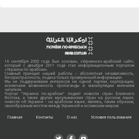
16 сентября 2003 года был основан, «Украинско-арабский сайт»,
который с декабря 2011 года стал информационным порталом
«Украина по-арабски».
Главный принцип нашей работы – абсолютная независимость,
беспристрастность, подача только проверенной информации.
Мы не поддерживаем интересов ни одной партии, корпорации,
исключаем возможность пропаганды и манипуляции мнением
читателя.
Портал "Украина по-арабски" подает новости стран Ближнего
Востока, а также других мусульманских стран на русском языке,
новости об Украине – на арабском языке, являясь, таким образом,
своеобразным мостом между Украиной и исламским миром.
Главная
Контакты
О нас
Условия пользования