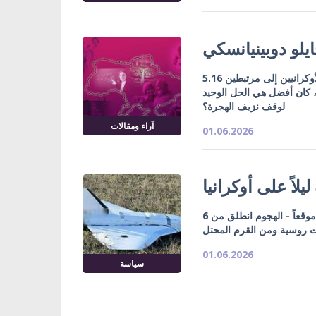
ايلو دوبينيانسكي
5.16 مليون لاجئ قد يبقون في أوروبا حتى 2029: كيف يقسم الحرب الأوكرانيين إلى مرتبطين
أ، كان أفضل هي الحل الوحيد
لوقف نزيف الهجرة؟
آراء ومقالات
01.06.2026
القوات الجوية: إصابة 27 مسيرة في 18 موقعاً وسقوط شظايا في 12 موقعاً - الهجوم انطلق من 6
ت روسية ومن القرم المحتل
01.06.2026
سياسة