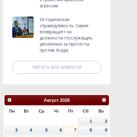
агрессии
Историческая
справедливость: Сирия
возвращает на
должности госслужащих,
уволенных за протесты
против Асада
ЧИТАТЬ ВСЕ НОВОСТИ
Август
2026
Пн
Вт
Ср
Чт
Пт
Сб
Вс
1
2
3
4
5
6
7
8
9