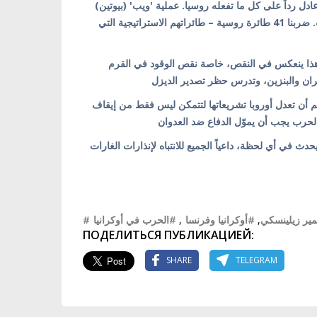
 عادل رداً على كل ما تفعله روسيا. عملية 'ويب' (بيوتين
قبل عام كانت أكبر وأكثر الخسائر الروسية غير المتوقعة في هذه الحرب. ضربنا 41 طائرة روسية – طائراتهم الاستراتيجية التي
وهذا ينعكس في النقص، خاصة نقص الوقود في القرم
 أن تعدل أوروبا تشريعاتها لتتمكن ليس فقط من إيقاف
دث في أي لحظة، داعياً الجميع للانتباه لإنذارات الغارات
#الحرب في أوكرانيا
,
#أوكرانيا وفرنسا
,
#مير زيلينسكي
ПОДЕЛИТЬСЯ ПУБЛИКАЦИЕЙ:
SHARE
TELEGRAM