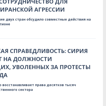
СОТРУДНИЧЕСТВО ДЛЯ
 ИРАНСКОЙ АГРЕССИИ
ие двух стран обсудило совместные действия на
егионе
АЯ СПРАВЕДЛИВОСТЬ: СИРИЯ
Т НА ДОЛЖНОСТИ
Х, УВОЛЕННЫХ ЗА ПРОТЕСТЫ
ДА
о восстанавливает права десятков тысяч
ственного сектора