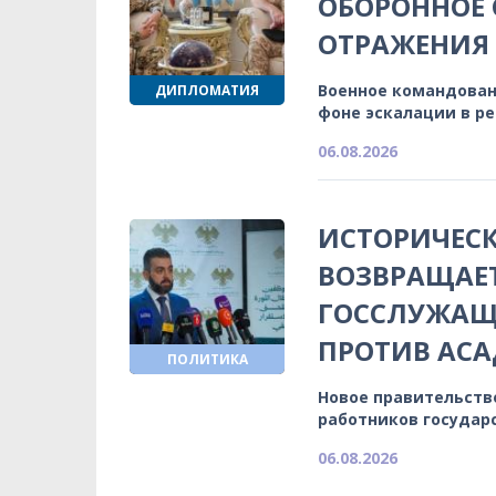
ОБОРОННОЕ 
ОТРАЖЕНИЯ
Военное командован
ДИПЛОМАТИЯ
фоне эскалации в р
06.08.2026
ИСТОРИЧЕСК
ВОЗВРАЩАЕ
ГОССЛУЖАЩИ
ПРОТИВ АСА
ПОЛИТИКА
Новое правительств
работников государ
06.08.2026