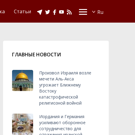
Видео
Ислам в Украине
ка
Статьи
ГЛАВНЫЕ НОВОСТИ
Произвол Израиля возле
мечети Аль-Акса
угрожает Ближнему
Востоку
катастрофической
религиозной войной
Иордания и Германия
усиливают оборонное
сотрудничество для
отражения иранской