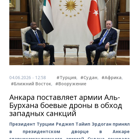
04.06.2026 - 12:58
#Турция
,
#Судан
,
#Африка
,
#Ближний Восток
,
#Вооружение
Анкара поставляет армии Аль-
Бурхана боевые дроны в обход
западных санкций
Президент Турции Реджеп Тайип Эрдоган принял
в президентском дворце в Анкаре
главнокомандующего армией Судана генерала