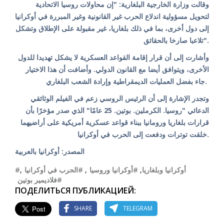
وقالت وزارة الخارجية البلغارية: "إن محاولات روسيا الاتحادية
لتحويل مسؤولية اندلاع الحرب غير القانونية وغير المبررة في أوكرانيا
إلى دول أخرى، بما في ذلك بلغاريا، غير مقبولة على الإطلاق وتشكل
تلاعبا صارخا بالحقائق".
وأشارت إلى أن قرار إقامة القواعد العسكرية لا يشكل تهديدا للدول
الأخرى، ويتوافق أيضا مع القانون الدولي. وأضافت أن هذا الاختيار
جاء بفضل العمليات الديمقراطية وإرادة الشعب البلغاري.
وتجدر الإشارة إلى أن الرئيس الروسي زعم في الفيلم الوثائقي
الدعائي "روسيا. الكرملين. بوتين. 25 عامًا" الذي صدر مؤخرًا بأن
قرارات بلغاريا ورومانيا ببناء قواعد عسكرية أمريكية على أراضيهما
خلقت توترات ودفعت إلى الحرب في أوكرانيا.
المصدر: أوكرانيا بالعربية
,
#الحرب في أوكرانيا
,
#أوكرانيا وروسيا
,
#أوكرانيا وبلغاريا
#فلاديمير بوتين
ПОДЕЛИТЬСЯ ПУБЛИКАЦИЕЙ:
SHARE
TELEGRAM