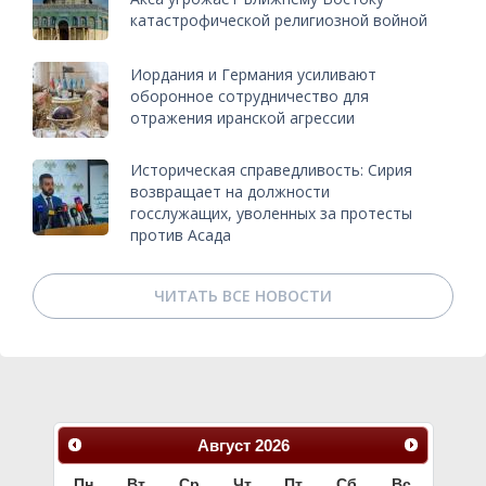
катастрофической религиозной войной
Иордания и Германия усиливают
оборонное сотрудничество для
отражения иранской агрессии
Историческая справедливость: Сирия
возвращает на должности
госслужащих, уволенных за протесты
против Асада
ЧИТАТЬ ВСЕ НОВОСТИ
Август
2026
Пн
Вт
Ср
Чт
Пт
Сб
Вс