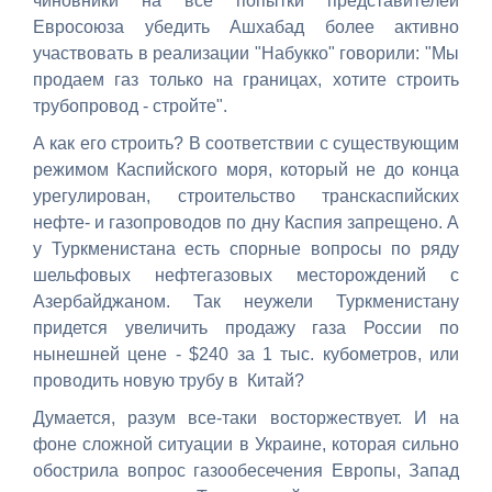
чиновники на все попытки представителей
Евросоюза убедить Ашхабад более активно
участвовать в реализации "Набукко" говорили: "Мы
продаем газ только на границах, хотите строить
трубопровод - стройте".
А как его строить? В соответствии с существующим
режимом Каспийского моря, который не до конца
урегулирован, строительство транскаспийских
нефте- и газопроводов по дну Каспия запрещено. А
у Туркменистана есть спорные вопросы по ряду
шельфовых нефтегазовых месторождений с
Азербайджаном. Так неужели Туркменистану
придется увеличить продажу газа России по
нынешней цене - $240 за 1 тыс. кубометров, или
проводить новую трубу в Китай?
Думается, разум все-таки восторжествует. И на
фоне сложной ситуации в Украине, которая сильно
обострила вопрос газообесечения Европы, Запад