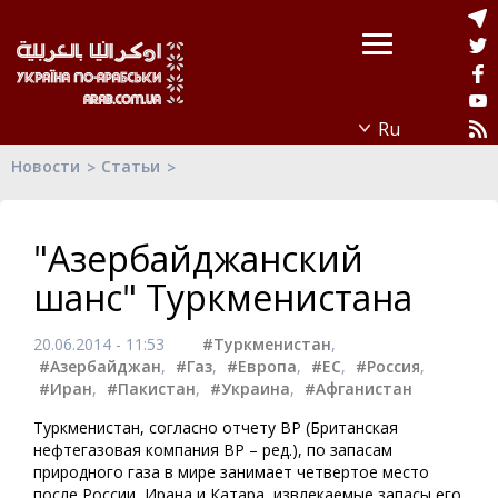
Новости
Статьи
"Азербайджанский
шанс" Туркменистана
20.06.2014 - 11:53
#Туркменистан
,
#Азербайджан
,
#Газ
,
#Европа
,
#ЕС
,
#Россия
,
#Иран
,
#Пакистан
,
#Украина
,
#Афганистан
Туркменистан, согласно отчету BP (Британская
нефтегазовая компания ВР – ред.), по запасам
природного газа в мире занимает четвертое место
после России, Ирана и Катара, извлекаемые запасы его