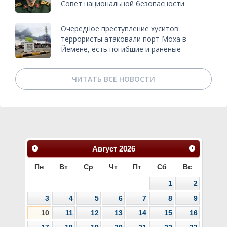
Совет национальной безопасности
Очередное преступление хуситов:
террористы атаковали порт Моха в
Йемене, есть погибшие и раненые
ЧИТАТЬ ВСЕ НОВОСТИ
Август
2026
Пн
Вт
Ср
Чт
Пт
Сб
Вс
1
2
3
4
5
6
7
8
9
10
11
12
13
14
15
16